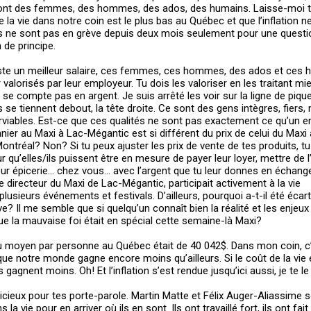
nt des femmes, des hommes, des ados, des humains. Laisse-moi te
de la vie dans notre coin est le plus bas au Québec et que l’inflation n
)s ne sont pas en grève depuis deux mois seulement pour une questio
 de principe.
ste un meilleur salaire, ces femmes, ces hommes, des ados et ces 
 valorisés par leur employeur. Tu dois les valoriser en les traitant mie
 se compte pas en argent. Je suis arrêté les voir sur la ligne de piqu
se tiennent debout, la tête droite. Ce sont des gens intègres, fiers, 
serviables. Est-ce que ces qualités ne sont pas exactement ce qu’un 
nier au Maxi à Lac-Mégantic est si différent du prix de celui du Maxi
ntréal? Non? Si tu peux ajuster les prix de vente de tes produits, tu
r qu’elles/ils puissent être en mesure de payer leur loyer, mettre de 
e leur épicerie… chez vous… avec l’argent que tu leur donnes en échang
e directeur du Maxi de Lac-Mégantic, participait activement à la vie
ieurs événements et festivals. D’ailleurs, pourquoi a-t-il été écarté
e? Il me semble que si quelqu’un connaît bien la réalité et les enjeux
que la mauvaise foi était en spécial cette semaine-là Maxi?
enu moyen par personne au Québec était de 40 042$. Dans mon coin, c’
ue notre monde gagne encore moins qu’ailleurs. Si le coût de la vie 
 gagnent moins. Oh! Et l’inflation s’est rendue jusqu’ici aussi, je te l
udicieux pour tes porte-parole. Martin Matte et Félix Auger-Aliassime 
a vie pour en arriver où ils en sont. Ils ont travaillé fort, ils ont fait