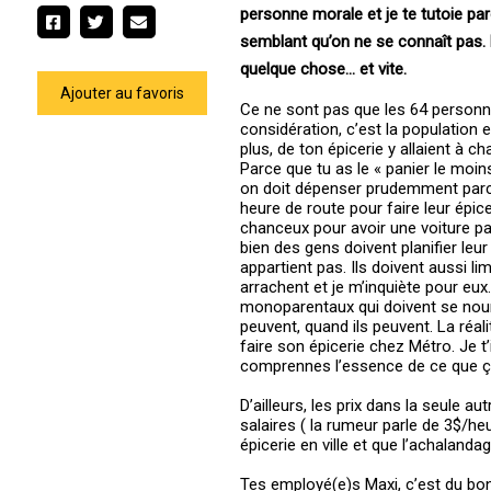
personne morale et je te tutoie pa
semblant qu’on ne se connaît pas. M
quelque chose… et vite.
Ajouter au favoris
Ce ne sont pas que les 64 personn
considération, c’est la population 
plus, de ton épicerie y allaient à c
Parce que tu as le « panier le moi
on doit dépenser prudemment parce
heure de route pour faire leur épic
chanceux pour avoir une voiture par
bien des gens doivent planifier le
appartient pas. Ils doivent aussi li
arrachent et je m’inquiète pour eux
monoparentaux qui doivent se nourr
peuvent, quand ils peuvent. La réa
faire son épicerie chez Métro. Je t’i
comprennes l’essence de ce que ça 
D’ailleurs, les prix dans la seule 
salaires ( la rumeur parle de 3$/he
épicerie en ville et que l’achaland
Tes employé(e)s Maxi, c’est du bon 