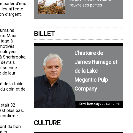
 parler d’eux
rouvre ses portes
e les affecte
n d’argent,
humains
BILLET
ux, Maxi,
etage à
motivés,
employeur
L’histoire de
 à Sherbrooke,
James Ramage et
 devrais
l’essence
de la Lake
e de leur
Megantic Pulp
 de la table
Company
 du coin et de
Rémi Tremblay
/ 22 avril 2026
était 32
est plus bas,
e confirme.
CULTURE
sont du bon
 des