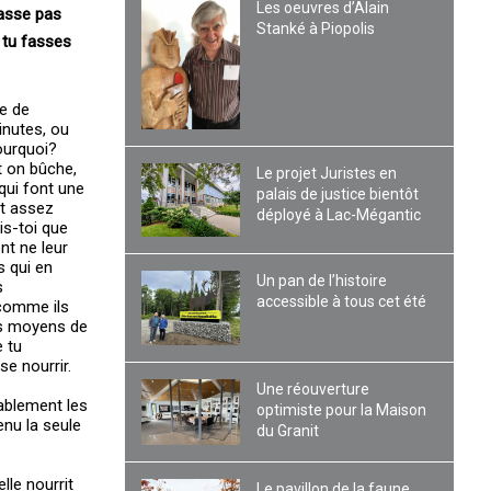
Les oeuvres d’Alain
fasse pas
Stanké à Piopolis
e tu fasses
e de
inutes, ou
Pourquoi?
t on bûche,
Le projet Juristes en
qui font une
palais de justice bientôt
nt assez
déployé à Lac-Mégantic
is-toi que
nt ne leur
s qui en
Un pan de l’histoire
s
accessible à tous cet été
 comme ils
les moyens de
e tu
e nourrir.
Une réouverture
rablement les
optimiste pour la Maison
enu la seule
du Granit
lle nourrit
Le pavillon de la faune