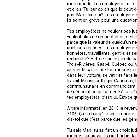
mon monde. Tes employé(s), ce so
et elles. Tu leur as dit que le coût 
pas. Maxi, bin oui? Tes employé(e
ils sont en grève pour une question
Tes employé(e)s ne veulent pas ju
veulent plus de respect et se sentir
parce que la valeur de quelqu’un ne
quelques reprises. Tes employé(e)s 
honnêtes, travaillants, gentils et 
recherche? Est-ce que le prix du pa
Trois-Rivières, Gaspé, Québec ou Mo
ajuster le salaire de ton monde pou
dans leur voiture, se vêtir et fair
travail. Monsieur Roger Gaudreau, l
communautaire en commanditant plus
de négociation qui a mené à la grèv
tes employé(e)s, c’est lui. Est-ce 
À titre informatif, en 2016 le rev
710$. Ça a changé, mais j’imagine q
dis-toi que c’est parce que les gens
Tu sais Maxi, tu as fait un choix j
monde eux aussi. Ils ont bûché dans l