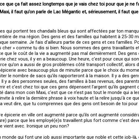
rce que ça fait assez longtemps que je vais chez toi pour que je ne 
axi, il faut qu’on parle de Lac Mégantic et, sérieusement, il faut qu
es qui portent tes chandails bleus qui sont affectées par ton manqu
entière de ma région. Des gens et des familles qui habitent à 25-30 m
haque semaine. Je fais d’ailleurs partie de ces gens et ces familles. 
ns cher » comme tu dis si bien. Nous sommes des gens travaillants e
 que le coût de la vie a augmenté pas mal dernièrement. Des gens 
erie chez vous, il y en a beaucoup. Une heure, c’est pour ceux qui so
ce qu’on a aussi de gros problèmes côté transport collectif, alors d
ur épicerie avec beaucoup plus de minutie parce que le choix du mome
miter le nombre de sacs qu’ils rapporteront à la maison. Il y a des gen
. Il y a des personnes seules, des familles à bas revenus, des parent
ir et c’est chez toi que ces gens dépensent l’argent qu’ils gagnent
lité dans mon coin Maxi, c’est que ce n’est pas tout le monde qui a 
nvite à relire la dernière phrase à voix haute et la relire jusqu’à ce qu
veut dire, que tu comprennes que des gens ont besoin de toi pour s
autre épicerie en ville ont augmenté parce qu’ils ont augmenté considé
ure) parce que les employé(e)s travaillent plus fort comme c’est dev
age vient avec. Ironique un peu non?
monde qui font une job aussi importante que noble et cette job-là, e