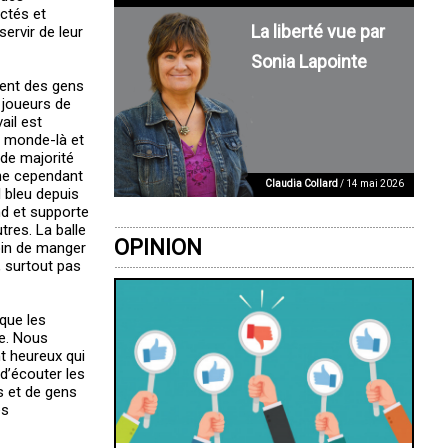
ectés et
La liberté vue par
ervir de leur
Sonia Lapointe
pent des gens
 joueurs de
ail est
ce monde-là et
nde majorité
che cependant
Claudia Collard
/ 14 mai 2026
l bleu depuis
d et supporte
tres. La balle
OPINION
oin de manger
, surtout pas
 que les
se. Nous
t heureux qui
d’écouter les
s et de gens
es