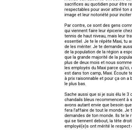
sacrifices au quotidien pour être r
respectables pour avoir attiré ton 
image et leur notoriété pour inciter
Par contre, ce sont des gens comme
qui viennent faire leur épicerie c
tennis de haut niveau, mais leur trav
essentiel. Je te le répète Maxi, tu 
de les mériter. Je te demande auss
de la population de la région a esp
que la grande majorité de la popula
plus de deux mois et nous sommes
les employés du Maxi parce qu’ici, 
est dans ton camp, Maxi. Écoute te
à prix raisonnable et pour ça on a 
le plus bas.
Sache aussi que si je suis élu le 3
chandails bleus recommencent à sill
avons autant envie que besoin que 
fera l’affaire de tout le monde. 
demandes de ton monde. Ils te le r
qui se tiennent debout, la tête dro
employé(e)s ont mérité le respect d