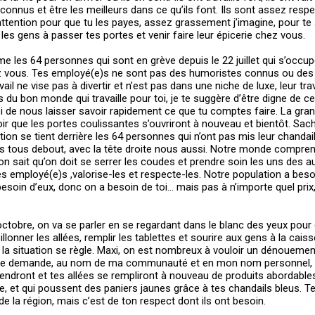
econnus et être les meilleurs dans ce qu’ils font. Ils sont assez resp
attention pour que tu les payes, assez grassement j’imagine, pour te s
 les gens à passer tes portes et venir faire leur épicerie chez vous.
 les 64 personnes qui sont en grève depuis le 22 juillet qui s’occu
hez vous. Tes employé(e)s ne sont pas des humoristes connus ou des
ail ne vise pas à divertir et n’est pas dans une niche de luxe, leur trav
as du bon monde qui travaille pour toi, je te suggère d’être digne de 
i de nous laisser savoir rapidement ce que tu comptes faire. La gra
oir que les portes coulissantes s’ouvriront à nouveau et bientôt. Sa
tion se tient derrière les 64 personnes qui n’ont pas mis leur chandai
 tous debout, avec la tête droite nous aussi. Notre monde compren
on sait qu’on doit se serrer les coudes et prendre soin les uns des au
s employé(e)s ,valorise-les et respecte-les. Notre population a bes
besoin d’eux, donc on a besoin de toi… mais pas à n’importe quel prix
 octobre, on va se parler en se regardant dans le blanc des yeux pour
onner les allées, remplir les tablettes et sourire aux gens à la cais
la situation se règle. Maxi, on est nombreux à vouloir un dénouemen
Je te demande, au nom de ma communauté et en mon nom personnel, 
endront et tes allées se rempliront à nouveau de produits abordable
ite, et qui poussent des paniers jaunes grâce à tes chandails bleus. T
e la région, mais c’est de ton respect dont ils ont besoin.