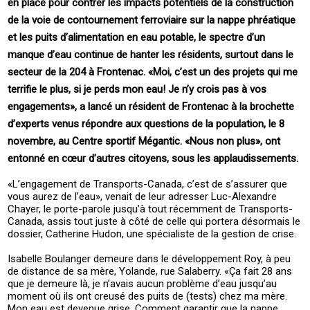
en place pour contrer les impacts potentiels de la construction
de la voie de contournement ferroviaire sur la nappe phréatique
et les puits d’alimentation en eau potable, le spectre d’un
manque d’eau continue de hanter les résidents, surtout dans le
secteur de la 204 à Frontenac. «Moi, c’est un des projets qui me
terrifie le plus, si je perds mon eau! Je n’y crois pas à vos
engagements», a lancé un résident de Frontenac à la brochette
d’experts venus répondre aux questions de la population, le 8
novembre, au Centre sportif Mégantic. «Nous non plus», ont
entonné en cœur d’autres citoyens, sous les applaudissements.
«L’engagement de Transports-Canada, c’est de s’assurer que
vous aurez de l’eau», venait de leur adresser Luc-Alexandre
Chayer, le porte-parole jusqu’à tout récemment de Transports-
Canada, assis tout juste à côté de celle qui portera désormais le
dossier, Catherine Hudon, une spécialiste de la gestion de crise.
Isabelle Boulanger demeure dans le développement Roy, à peu
de distance de sa mère, Yolande, rue Salaberry. «Ça fait 28 ans
que je demeure là, je n’avais aucun problème d’eau jusqu’au
moment où ils ont creusé des puits de (tests) chez ma mère.
Mon eau est devenue grise. Comment garantir que la nappe