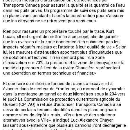
nouvelles mesures d’atténuation ont été identifiées par
Transports Canada pour assurer la qualité et la quantité de l’eau
dans les puits privés. Un programme de suivi des puits sera mis
en place avant, pendant et après la construction pour s’assurer
que les citoyens ne se retrouvent pas sans eau.»
Rien pour rassurer un propriétaire touché par le tracé, Kurt
Lucas. «Il est urgent de mettre fin à ce projet, afin de garantir
que les riverains de la zone concernée n’en subissent pas les
impacts négatifs majeurs et l’atteinte à leur qualité de vie.» Selon
lui, les mesures d’atténuation apportent plus d’inquiétudes que
de solutions effectives. Il n’en démord pas : «La zone
d’excavation sur 70% du parcours et la zone de dénoyage sur la
moitié du parcours à l’est de la rivière Chaudière représentent
une aberration en termes technique et financier.»
Et que faire du million de tonnes de roches à excaver et à
évacuer dans le secteur de Frontenac, au moment de dynamiter
dans la montagne un tunnel de deux kilomètres sous la 204 vers
le sud? La Commission de protection du territoire agricole du
Québec (CPTAQ) a refusé d’autoriser Transports Canada à se
servir de certains terrains identifiés dans les plans originaux
comme sites de dépôts, mais… «On a trouvé des solutions
alternatives avec la Ville», a indiqué Luc-Alexandre Chayer,
laissant sous-entendre que plusieurs camions iront décharger le