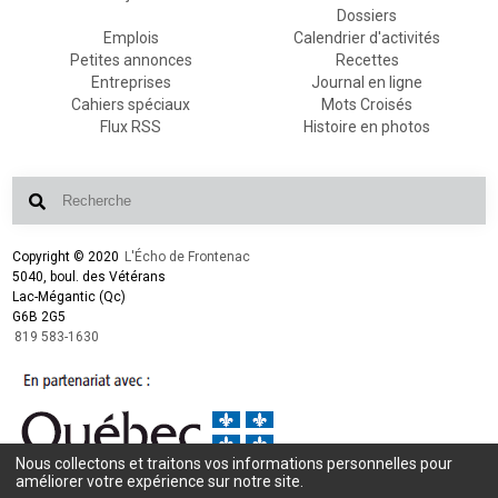
Dossiers
Emplois
Calendrier d'activités
Petites annonces
Recettes
Entreprises
Journal en ligne
Cahiers spéciaux
Mots Croisés
Flux RSS
Histoire en photos
Copyright © 2020
L'Écho de Frontenac
5040, boul. des Vétérans
Lac-Mégantic (Qc)
G6B 2G5
819 583-1630
Nous collectons et traitons vos informations personnelles pour
améliorer votre expérience sur notre site.
Conception et design :
L'Écho de Frontenac