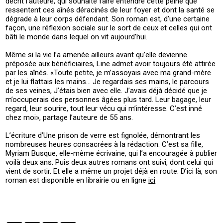
décrit l’auteure, qui souhaite faire entendre cette peine que
ressentent ces aînés déracinés de leur foyer et dont la santé se
dégrade à leur corps défendant. Son roman est, d’une certaine
façon, une réflexion sociale sur le sort de ceux et celles qui ont
bâti le monde dans lequel on vit aujourd’hui.
Même si la vie l’a amenée ailleurs avant qu’elle devienne
préposée aux bénéficiaires, Line admet avoir toujours été attirée
par les aînés. «Toute petite, je m’assoyais avec ma grand-mère
et je lui flattais les mains… Je regardais ses mains, le parcours
de ses veines, J’étais bien avec elle. J’avais déjà décidé que je
m’occuperais des personnes âgées plus tard. Leur bagage, leur
regard, leur sourire, tout leur vécu qui m’intéresse. C’est inné
chez moi», partage l’auteure de 55 ans.
L’écriture d’Une prison de verre est fignolée, démontrant les
nombreuses heures consacrées à la rédaction. C’est sa fille,
Myriam Busque, elle-même écrivaine, qui l’a encouragée à publier
voilà deux ans. Puis deux autres romans ont suivi, dont celui qui
vient de sortir. Et elle a même un projet déjà en route. D’ici là, son
roman est disponible en librairie ou en ligne
ici