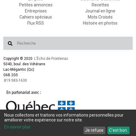
Petites annonces
Recettes
Entreprises
Journal en ligne
Cahiers spéciaux
Mots Croisés
Flux RSS
Histoire en photos
Copyright © 2020
L'Écho de Frontenac
5040, boul. des Vétérans
Lac-Mégantic (Qc)
G6B 2G5
819 583-1630
Nous collectons et traitons vos informations personnelles pour
améliorer votre expérience sur notre site.
Conception et design :
L'Écho de Frontenac
Intégration et programmation :
LogiACTION
En savoir plus
Je refuse
C'est bon.