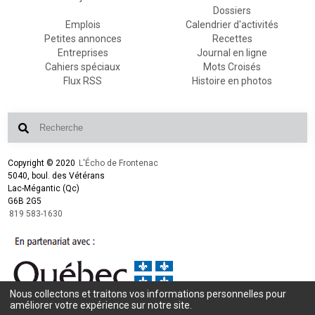
Dossiers
Emplois
Calendrier d'activités
Petites annonces
Recettes
Entreprises
Journal en ligne
Cahiers spéciaux
Mots Croisés
Flux RSS
Histoire en photos
Copyright © 2020
L'Écho de Frontenac
5040, boul. des Vétérans
Lac-Mégantic (Qc)
G6B 2G5
819 583-1630
Nous collectons et traitons vos informations personnelles pour
améliorer votre expérience sur notre site.
Conception et design :
L'Écho de Frontenac