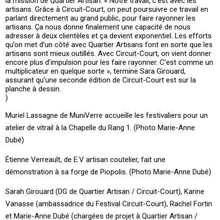
la mission de Quartier Artisan. « Notre travail, c’est avec les
artisans. Grâce à Circuit-Court, on peut poursuivre ce travail en
parlant directement au grand public, pour faire rayonner les
artisans. Ça nous donne finalement une capacité de nous
adresser à deux clientèles et ça devient exponentiel. Les efforts
qu’on met d’un côté avec Quartier Artisans font en sorte que les
artisans sont mieux outillés. Avec Circuit-Court, on vient donner
encore plus d’impulsion pour les faire rayonner. C’est comme un
multiplicateur en quelque sorte », termine Sara Girouard,
assurant qu’une seconde édition de Circuit-Court est sur la
planche à dessin.
)
Muriel Lassagne de MuniVerre accueille les festivaliers pour un
atelier de vitrail à la Chapelle du Rang 1. (Photo Marie-Anne
Dubé)
Étienne Verreault, de E.V artisan coutelier, fait une
démonstration à sa forge de Piopolis. (Photo Marie-Anne Dubé)
Sarah Girouard (DG de Quartier Artisan / Circuit-Court), Karine
Vanasse (ambassadrice du Festival Circuit-Court), Rachel Fortin
et Marie-Anne Dubé (chargées de projet à Quartier Artisan /