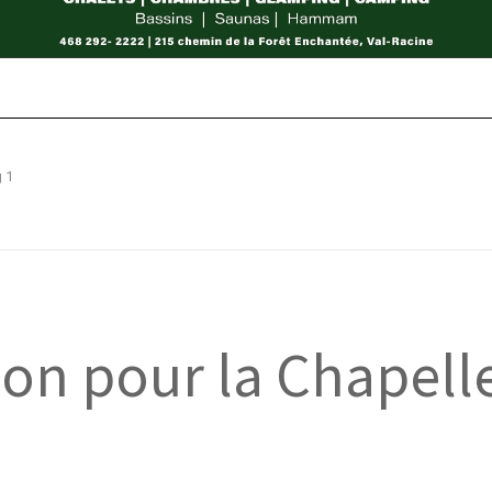
g 1
ion pour la ­Chapell