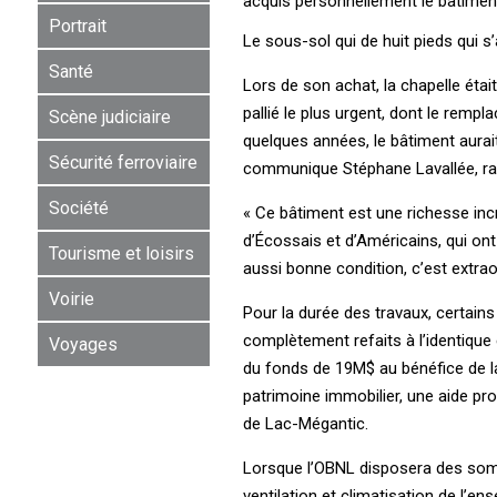
acquis personnellement le bâtiment
Portrait
Le sous-sol qui de huit pieds qui 
Santé
Lors de son achat, la chapelle éta
pallié le plus urgent, dont le rempl
Scène judiciaire
quelques années, le bâtiment aurai
Sécurité ferroviaire
communique Stéphane Lavallée, rapp
Société
« Ce bâtiment est une richesse incr
d’Écossais et d’Américains, qui ont 
Tourisme et loisirs
aussi bonne condition, c’est extraor
Voirie
Pour la durée des travaux, certains 
complètement refaits à l’identique 
Voyages
du fonds de 19M$ au bénéfice de 
patrimoine immobilier, une aide pr
de Lac-Mégantic.
Lorsque l’OBNL disposera des somm
ventilation et climatisation de l’e