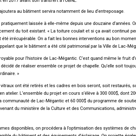
 en 2017 avant son transfert à l’OBNL.
s’ajoutera au bâtiment servira notamment de lieu d’entreposage.
it pratiquement laissée à elle-même depuis une douzaine d’années. O
acement du toit existant. « La toiture coulait et si ça avait continué p
t été irrécupérable. On a fait les bonnes interventions au bon moment
elant que le bâtiment a été cité patrimonial par la Ville de Lac-Még
oyable pour l’histoire de Lac-Mégantic. C’est quand même le fruit d’
décidé de réaliser ensemble ce projet de chapelle. Qu’elle soit toujou
dinaire. »
vitraux ont été retirés et les cadres en bois seront, soit restaurés, s
en atelier. L’ensemble du projet en cours s’élève à 300 000$, dont 2
la communauté de Lac-Mégantic et 60 000$ du programme de souti
ovenant du ministère de la Culture et des Communications, administrée
es disponibles, on procédera à l’optimisation des systèmes de ch
nsemble du bâtiment et des équipements d’éclairage. On projette égal