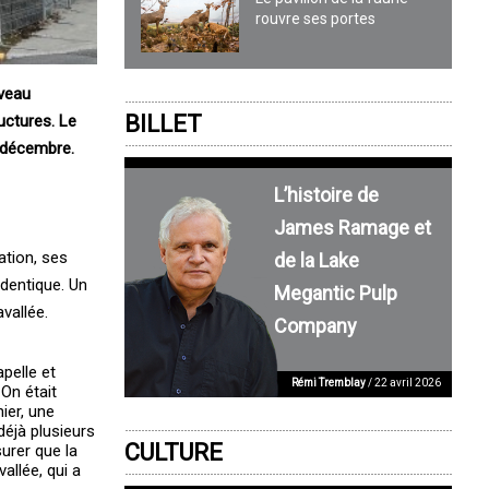
rouvre ses portes
iveau
BILLET
uctures. Le
3 décembre.
L’histoire de
James Ramage et
ation, ses
de la Lake
identique. Un
Megantic Pulp
vallée.
Company
pelle et
Rémi Tremblay
/ 22 avril 2026
 On était
ier, une
 déjà plusieurs
CULTURE
surer que la
allée, qui a