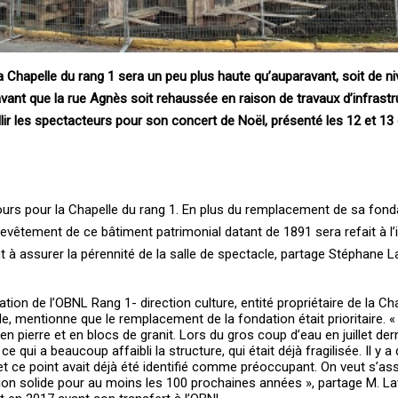
a ­Chapelle du rang 1 sera un peu plus haute qu’auparavant, soit de n
vant que la rue ­Agnès soit rehaussée en raison de travaux d’infrastr
illir les spectacteurs pour son concert de ­Noël, présenté les 12 et 1
urs pour la Chapelle du rang 1. En plus du remplacement de sa fond
 revêtement de ce bâtiment patrimonial datant de 1891 sera refait à l’
 à assurer la pérennité de la salle de spectacle, partage Stéphane La
tion de l’OBNL Rang 1- direction culture, entité propriétaire de la Cha
le, mentionne que le remplacement de la fondation était prioritaire. «
 en pierre et en blocs de granit. Lors du gros coup d’eau en juillet dern
ce qui a beaucoup affaibli la structure, qui était déjà fragilisée. Il y a
n et ce point avait déjà été identifié comme préoccupant. On veut s’as
ion solide pour au moins les 100 prochaines années », partage M. Lav