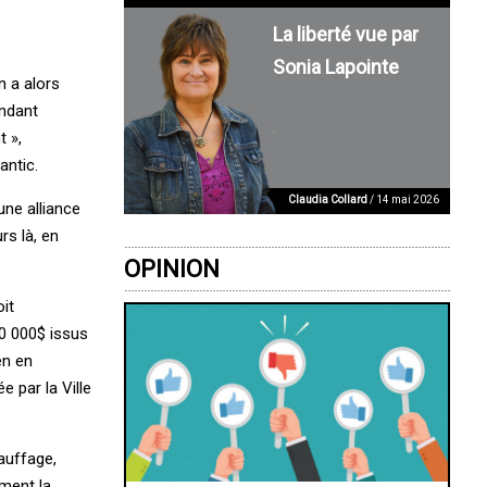
La liberté vue par
Sonia Lapointe
n a alors
endant
 »,
antic.
Claudia Collard
/ 14 mai 2026
une alliance
rs là, en
OPINION
oit
00 000$ issus
en en
 par la Ville
auffage,
ement la