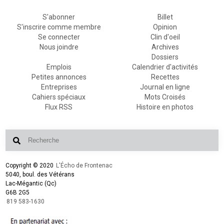
S'abonner
Billet
S'inscrire comme membre
Opinion
Se connecter
Clin d'oeil
Nous joindre
Archives
Dossiers
Emplois
Calendrier d'activités
Petites annonces
Recettes
Entreprises
Journal en ligne
Cahiers spéciaux
Mots Croisés
Flux RSS
Histoire en photos
Copyright © 2020
L'Écho de Frontenac
5040, boul. des Vétérans
Lac-Mégantic (Qc)
G6B 2G5
819 583-1630