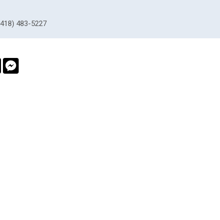
418) 483-5227
book
Twitter
Messenger