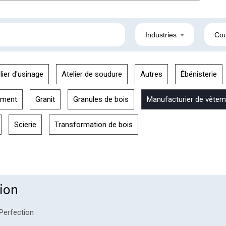
Industries
Cou
lier d'usinage
Atelier de soudure
Autres
Ébénisterie
ement
Granit
Granules de bois
Manufacturier de vêtem
Scierie
Transformation de bois
tion
Perfection