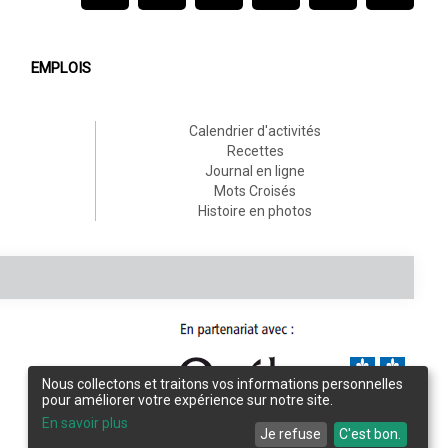
EMPLOIS
Calendrier d'activités
Recettes
Journal en ligne
Mots Croisés
Histoire en photos
Nous collectons et traitons vos informations personnelles
pour améliorer votre expérience sur notre site.
Conception et design :
L'Écho de Frontenac
En savoir plus
Je refuse
C'est bon.
Intégration et programmation :
LogiACTION