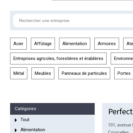
Acier
Affûtage
Alimentation
Armoires
Ate
Entreprises agricoles, forestières et érablières
Environn
Métal
Meubles
Panneaux de particules
Portes
Perfec
Catégories
Tout
101, avenue 
Alimentation
Courcelles