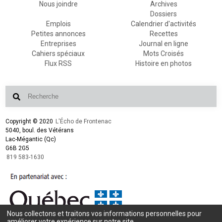
Nous joindre
Archives
Dossiers
Emplois
Calendrier d'activités
Petites annonces
Recettes
Entreprises
Journal en ligne
Cahiers spéciaux
Mots Croisés
Flux RSS
Histoire en photos
Copyright © 2020
L'Écho de Frontenac
5040, boul. des Vétérans
Lac-Mégantic (Qc)
G6B 2G5
819 583-1630
Nous collectons et traitons vos informations personnelles pour
Conception et design :
L'Écho de Frontenac
améliorer votre expérience sur notre site.