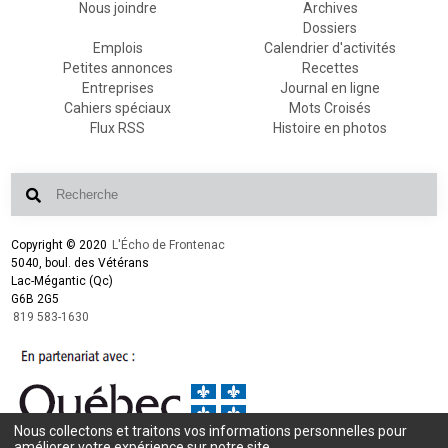
Nous joindre
Archives
Dossiers
Emplois
Calendrier d'activités
Petites annonces
Recettes
Entreprises
Journal en ligne
Cahiers spéciaux
Mots Croisés
Flux RSS
Histoire en photos
Copyright © 2020
L'Écho de Frontenac
5040, boul. des Vétérans
Lac-Mégantic (Qc)
G6B 2G5
819 583-1630
Nous collectons et traitons vos informations personnelles pour
Conception et design :
L'Écho de Frontenac
améliorer votre expérience sur notre site.