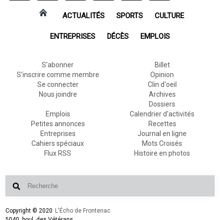
ACTUALITÉS
SPORTS
CULTURE
ENTREPRISES
DÉCÈS
EMPLOIS
S'abonner
Billet
S'inscrire comme membre
Opinion
Se connecter
Clin d'oeil
Nous joindre
Archives
Dossiers
Emplois
Calendrier d'activités
Petites annonces
Recettes
Entreprises
Journal en ligne
Cahiers spéciaux
Mots Croisés
Flux RSS
Histoire en photos
Copyright © 2020
L'Écho de Frontenac
5040, boul. des Vétérans