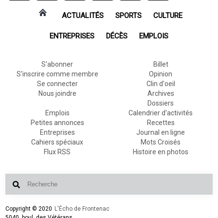
ACTUALITÉS
SPORTS
CULTURE
ENTREPRISES
DÉCÈS
EMPLOIS
S'abonner
Billet
S'inscrire comme membre
Opinion
Se connecter
Clin d'oeil
Nous joindre
Archives
Dossiers
Emplois
Calendrier d'activités
Petites annonces
Recettes
Entreprises
Journal en ligne
Cahiers spéciaux
Mots Croisés
Flux RSS
Histoire en photos
Copyright © 2020
L'Écho de Frontenac
5040, boul. des Vétérans