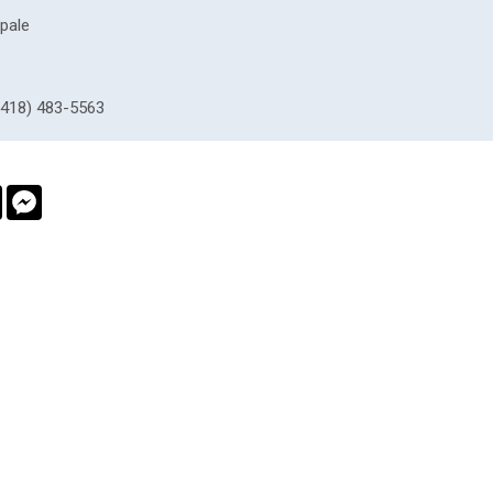
ipale
418) 483-5563
book
Twitter
Messenger