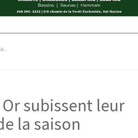
Ligue Timbits: les Or subissent leur première défaite de la saison
 Or subissent leur
de la saison