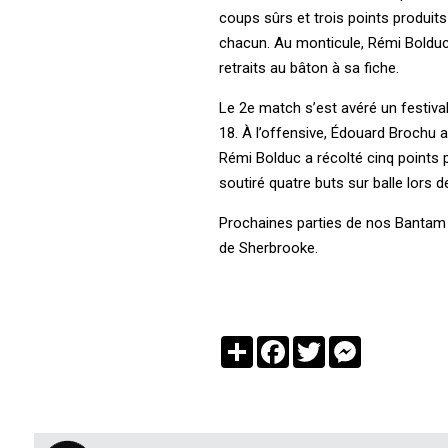
coups sûrs et trois points produit
chacun. Au monticule, Rémi Bolduc
retraits au bâton à sa fiche.
Le 2e match s’est avéré un festiva
18. À l’offensive, Édouard Brochu a
Rémi Bolduc a récolté cinq points p
soutiré quatre buts sur balle lors de
Prochaines parties de nos Bantam 
de Sherbrooke.
Partager
Facebook
Twitter
Messenger