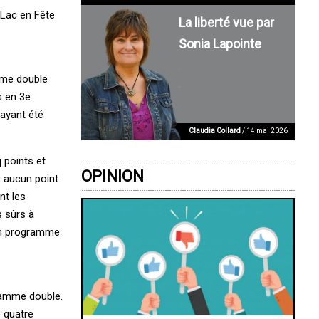
 Lac en Fête
La liberté vue par
Sonia Lapointe
amme double
s en 3e
ayant été
Claudia Collard
/ 14 mai 2026
q points et
OPINION
t aucun point
nt les
s sûrs à
 un programme
ramme double.
é quatre