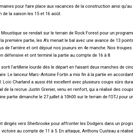
semaines pour faire place aux vacances de la construction ainsi qu’au
n de la saison les 15 et 16 août.
pe Moustique se rendait sur le terrain de Rock Forest pour un progr
a première partie, les A’s menait le bal avec une avance de 13 point
s de l’arrière et ont déjoué nos joueurs en 4e manche. Nos troupes 
n défensive et ont terminé la partie au compte de 16 à 8.
sorti l’artillerie lourde dès le départ en faisant deux manches de cin
ire. Le lanceur Marc-Antoine Fortin a mis fin à la partie en accordan
. Loïc Charland a aussi été excellent avec plusieurs coups sûrs dura
il de la recrue Justin Grenier, venu en renfort, qui a réalisé des coup
e partie dimanche le 27 juillet à 10h00 sur le terrain de l’OTJ pour
t dirigés vers Sherbrooke pour affronter les Dodgers dans un prog
 victoire au compte de 11 à 5. En attaque, Anthony Custeau a réalis