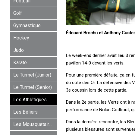
Football
Golf
Gymnastique
Édouard Brochu et Anthony Custe
Hockey
Judo
Le week-end dernier avait lieu 3 re
Karaté
pavillon 14-0 devant les verts.
Le Turmel (Junior)
Pour une première défaite, ça en f
du côté des Or. La défensive des V
Le Turmel (Senior)
3e coussin lors de cette partie.
Les Athlétiques
Dans la 2e partie, les Verts ont à 
performance de Nolan Godbout, qui 
Les Béliers
Dans la dernière rencontre, les Ble
Les Mousquetaires
plusieurs blessures sont survenues 