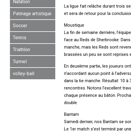
Natation
La ligue fait relâche durant trois 
et sera de retour pour la conclusio
Patinage artistique
Moustique
Soccer
La fin de semaine dernière, l’équi
Tennis
face au Reds de Sherbrooke. Dans l
manche, mais les Reds sont revenu
Triathlon
brassées un peu se sont reprises e
Turmel
En deuxième partie, les joueurs ont 
n’accordant aucun point à l’adversa
volley-ball
dans la 6e manche. Résultat: 10 à 3
rencontres. Notons l’excellent trava
chaque présence au bâton. Prochain
double.
Bantam
Samedi dernier, nos Bantam se son
Le 1er match s’est terminé par une