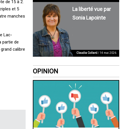
te de 15 à 2.
La liberté vue par
riples et 5
quatre manches
Sonia Lapointe
de Lac-
a partie de
 grand calibre
Claudia Collard
/ 14 mai 2026
OPINION