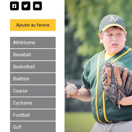
Ajouter au favoris
Athlétisme
Baseball
Basketball
Biathlon
Course
Cyclisme
Football
Golf