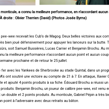
 monticule, a connu la meilleure performance, en n’accordant aucun 
 droite : Olivier Therrien (David) (Photos Josée Byrns)
pe pee-wee recevait les Cub’s de Magog. Deux belles victoires aux co
rès bien joué défensivement pour appuyer les lanceurs sur la butte. T
ûrs, soit Samuel Bussières, Lucas Carrier et Benjamin Brochu. Au m
onnu la meilleure performance n’accordant aucun point et aucun coup
emaine prochaine et de retour le 25 juillet.
le fer avec les Yankees de Sherbrooke au stade Quintal, dans un pr
A’s ont soutiré une victoire au compte de 21 à 7. En attaque, Xavier G
ple et ajouté 4 points produits à sa fiche. Édouard Brochu a réussi u
s produits. Benjamin Brochu, un joueur de calibre pee-wee, est venu e
n double et 2 points produits. Au monticule, Gabriel Pépin a très bie
 point à l’adversaire avec deux retraits au bâton.