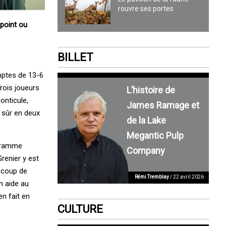
rouvre ses portes
point ou
BILLET
mptes de 13-6
rois joueurs
L’histoire de
onticule,
James Ramage et
 sûr en deux
de la Lake
Megantic Pulp
ogramme
Company
renier y est
n coup de
Rémi Tremblay
/ 22 avril 2026
n aide au
n fait en
CULTURE