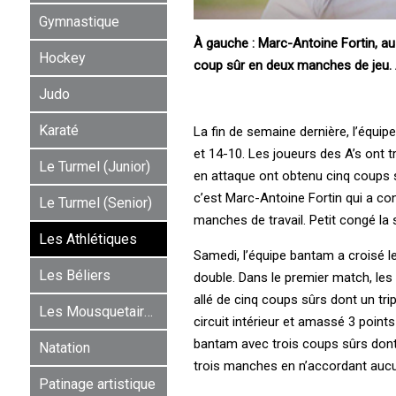
Gymnastique
À gauche : Marc-Antoine Fortin, au
Hockey
coup sûr en deux manches de jeu. À
Judo
Karaté
La fin de semaine dernière, l’équi
et 14-10. Les joueurs des A’s ont t
Le Turmel (Junior)
en attaque ont obtenu cinq coups s
c’est Marc-Antoine Fortin qui a c
Le Turmel (Senior)
manches de travail. Petit congé la s
Les Athlétiques
Samedi, l’équipe bantam a croisé 
Les Béliers
double. Dans le premier match, les 
allé de cinq coups sûrs dont un tri
Les Mousquetaires
circuit intérieur et amassé 3 point
bantam avec trois coups sûrs dont u
Natation
trois manches en n’accordant aucun
Patinage artistique