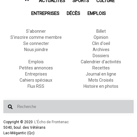
ACTUALITÉS
SPORTS
CULTURE
ENTREPRISES
DÉCÈS
EMPLOIS
S'abonner
Billet
S'inscrire comme membre
Opinion
Se connecter
Clin d'oeil
Nous joindre
Archives
Dossiers
Emplois
Calendrier d'activités
Petites annonces
Recettes
Entreprises
Journal en ligne
Cahiers spéciaux
Mots Croisés
Flux RSS
Histoire en photos
Copyright © 2020
L'Écho de Frontenac
5040, boul. des Vétérans
Lac-Mégantic (Qc)