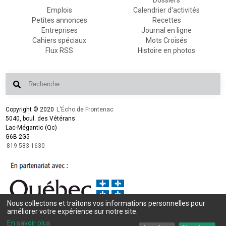
Emplois
Calendrier d'activités
Petites annonces
Recettes
Entreprises
Journal en ligne
Cahiers spéciaux
Mots Croisés
Flux RSS
Histoire en photos
Copyright © 2020
L'Écho de Frontenac
5040, boul. des Vétérans
Lac-Mégantic (Qc)
G6B 2G5
819 583-1630
Nous collectons et traitons vos informations personnelles pour
améliorer votre expérience sur notre site.
Conception et design :
L'Écho de Frontenac
Intégration et programmation :
LogiACTION
En savoir plus