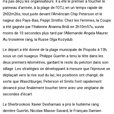
n’a pas déçu les organisateurs. Il a été le premier à toucher le
panneau d’arrivée, à la plage de l’OTJ, en un temps rapide de
2h02m26s, tout juste devant l’Américain Chip Peterson et le
nageur des Pays-Bas, Pepijn Smiths. Chez les femmes, la Coupe
a été gagnée par l’Italienne Arianna Bridi en 2h10m57s, suivie
moins de 10 secondes plus tard par l’Allemande Angela Maurer.
Au troisième rang, la Russe Olga Kozydub.
Le départ a été donné de la plage municipale de Piopolis à 13h,
sous un ciel nuageux. Philippe Guertin a tenu la tête dans les
deux premiers kilomètres, gardant le reste du peloton dans son
sillage. Les stratégies se développant à mesure que l’épreuve se
déplaçait vers la rive sud du lac, les positions ont changé, de
sorte que Waschburger, Peterson et Smits l’ont rapidement
devancé pour finalement toucher terre avec une vingtaine de
secondes d’écart.
Le Sherbrookois Xavier Desharnais a pris le huitième rang
derrière Guertin, Nicolas Masse-Savard, le Français Damien