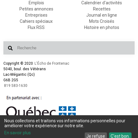
Emplois
Calendrier d'activités
Petites annonces
Recettes
Entreprises
Journal en ligne
Cahiers spéciaux
Mots Croisés
Flux RSS
Histoire en photos
Copyright © 2020
L'Écho de Frontenac
5040, boul. des Vétérans
Lac-Mégantic (Qc)
G6B 2G5
819 583-1630
Nous collectons et traitons vos informations personnelles pour
améliorer votre expérience sur notre site.
Conception et design :
L'Écho de Frontenac
Intégration et programmation :
LogiACTION
En savoir plus
Je refuse
C'est bon.