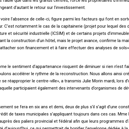
lus faible que dans les grands centres, force les propriétaires d’imme
geant d’autant le retour sur l’investissement.
 voire l’absence de celle-ci, figure parmi les facteurs qui font en sor
our. C’est notamment le cas de la capitainerie (projet pour lequel des
ture et sécurité industrielle (ICSIM) et de certains projets d’immeuble
nt la construction d’un hôtel, mais le projet avance, confirme la mai
attacher son financement et à faire effectuer des analyses de sols»,
même le sentiment d’appartenance risquent de diminuer si rien n’est fa
ulons accélérer le rythme de la reconstruction. Nous allons ainsi cré
 se réapproprier le centre-ville», a transmis Julie Morin mardi, lors d
à laquelle participaient également des intervenants d’organismes de 
tissement se fera en six ans et demi, deux de plus s’il s’agit d’une con
édit de taxes municipales s’appliquant toujours dans ces cas. Mme 
près des paliers provincial et fédéral afin que leurs programmes d’
té d’aujourd’hui, ce qui permettrait de bonifier l’enveloppe dédiée à la