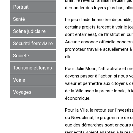
Enfin, le revenu familial médian, p
Portrait
demander des loyers plus bas, allon
Santé
Le peu d’aide financière disponible,
certains projets tardent à voir le j
Scène judiciaire
sont entamées), de l’Institut en cul
Aucune annonce officielle concerna
Sécurité ferroviaire
promoteur travaille actuellement à 
Société
elle.
Tourisme et loisirs
Pour Julie Morin, l’attractivité et 
devons passer à l’action si nous vo
Voirie
valeur et permettre aux citoyens de
de la Ville avec la presse locale, 
Voyages
économique.
Pour la Ville, le retour sur l’inves
ou Novoclimat, le programme de cr
que des démarches sont encours au
respectifs soient adaptés à la réali