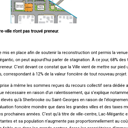
e-ville n’ont pas trouvé preneur.
e mis en place afin de soutenir la reconstruction ont permis la venu
gantic, on peut aujourd’hui parler de stagnation. À ce jour, 68% des 
reneur. C’est devant ce constat que la Ville vient de mettre sur pied 
s, correspondant à 12% de la valeur foncière de tout nouveau projet.
 prise à même les sommes reçues du recours collectif sera dédiée 
ndue nécessaire en raison d’un ralentissement, qui s’explique notamm
 élevés qu’à Sherbrooke ou Saint-Georges en raison de l’éloignemen
aluation foncière moindre que dans les grandes villes et des taxes m
s prochaines années. C’est qu’à titre de ville-centre, Lac-Mégantic e
ortantes et sa population n’augmente pas proportionnellement au coût 