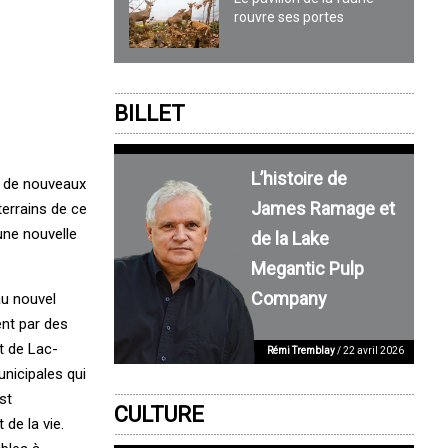
rouvre ses portes
BILLET
L’histoire de
e de nouveaux
James Ramage et
terrains de ce
une nouvelle
de la Lake
Megantic Pulp
Company
au nouvel
ent par des
t de Lac-
Rémi Tremblay
/ 22 avril 2026
unicipales qui
st
CULTURE
de la vie.