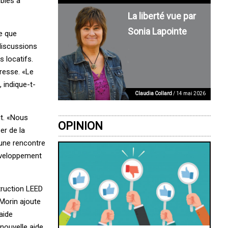
ubles à
La liberté vue par
Sonia Lapointe
te que
 discussions
s locatifs.
resse. «Le
 indique-t-
Claudia Collard
/ 14 mai 2026
it. «Nous
OPINION
er de la
’une rencontre
développement
struction LEED
Morin ajoute
aide
 nouvelle aide