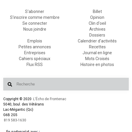
S'abonner
Billet
S'inscrire comme membre
Opinion
Se connecter
Clin d'oeil
Nous joindre
Archives
Dossiers
Emplois
Calendrier d'activités
Petites annonces
Recettes
Entreprises
Journal en ligne
Cahiers spéciaux
Mots Croisés
Flux RSS
Histoire en photos
Copyright © 2020
L'Écho de Frontenac
5040, boul. des Vétérans
Lac-Mégantic (Qc)
G6B 2G5
819 583-1630