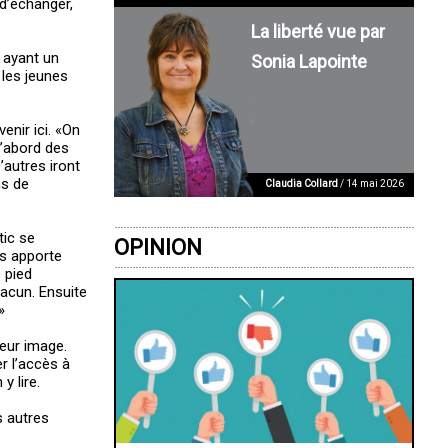
 d’échanger,
La liberté vue par
 ayant un
Sonia Lapointe
 les jeunes
enir ici. «On
d’abord des
’autres iront
ns de
Claudia Collard
/ 14 mai 2026
tic se
OPINION
s apporte
 pied
hacun. Ensuite
»
eur image.
r l’accès à
y lire.
s autres