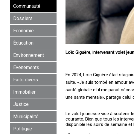
Communauté
Dossiers
Économie
Éducation
Loïc Giguère, intervenant volet jeun
Environnement
Événements
En 2024, Loïc Giguère était stagiai
Faits divers
suite. «Je suis tombé en amour ave
santé globale et il me parait néce
Immobilier
une santé mentale», partage celui q
Justice
Le volet jeunesse vise à soutenir 
Municipalité
courante. Bien que tous les interven
disponible les soirs de semaine et 
Politique