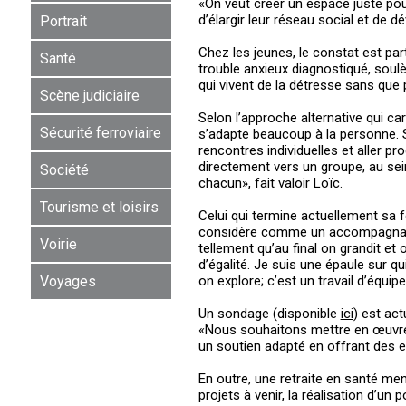
«On veut créer un espace juste pou
d’élargir leur réseau social et de 
Portrait
Chez les jeunes, le constat est pa
Santé
trouble anxieux diagnostiqué, soulè
qui vivent de la détresse sans que p
Scène judiciaire
Selon l’approche alternative qui car
Sécurité ferroviaire
s’adapte beaucoup à la personne. Si
rencontres individuelles et aller p
directement vers un groupe, au sei
Société
chacun», fait valoir Loïc.
Tourisme et loisirs
Celui qui termine actuellement sa
considère comme un accompagnant.
Voirie
tellement qu’au final on grandit et
d’égalité. Je suis une épaule sur q
Voyages
on explore; c’est un travail d’équipe
Un sondage (disponible
ici
) est ac
«Nous souhaitons mettre en œuvre l
un soutien adapté en offrant des esp
En outre, une retraite en santé men
projets à venir, la réalisation d’un