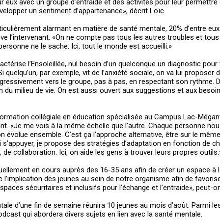
r eux avec un groupe d’entraide et des activités pour leur permettre
développer un sentiment d’appartenance», décrit Loïc.
rticulièrement alarmant en matière de santé mentale, 20% d’entre eux
ve l’intervenant. «On ne compte pas tous les autres troubles et tous
ersonne ne le sache. Ici, tout le monde est accueilli.»
actérise l’Ensoleillée, nul besoin d’un quelconque un diagnostic pour v
 quelqu’un, par exemple, vit de l’anxiété sociale, on va lui proposer 
rogressivement vers le groupe, pas à pas, en respectant son rythme. D
n du milieu de vie. On est aussi ouvert aux suggestions et aux besoi
 formation collégiale en éducation spécialisée au Campus Lac-Mégan
 «Je me vois à la même échelle que l’autre. Chaque personne nou
 on évolue ensemble. C’est ça l’approche alternative, être sur le même
ui s’appuyer, je propose des stratégies d’adaptation en fonction de c
, de collaboration. Ici, on aide les gens à trouver leurs propres outils.
tuellement en cours auprès des 16-35 ans afin de créer un espace à l
’implication des jeunes au sein de notre organisme afin de favorise
aces sécuritaires et inclusifs pour l’échange et l’entraide», peut-on 
tale d’une fin de semaine réunira 10 jeunes au mois d’août. Parmi le
 podcast qui abordera divers sujets en lien avec la santé mentale.