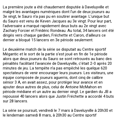
La première joute a été chaudement disputée à Daveluyville et
malgré les avantages numériques dont l’un de deux joueurs au
3e vingt, le Sauro n’a pas pu en soutirer avantage. L’unique but
du Sauro est venu de Keven Jacques au 3e vingt. Pour leur part,
l’adversaire a marqué rapidement deux buts au 2e vingt avec
Zachary Forcier et Frédéric Rondeau. Au total, 34 lancers ont été
dirigés vers chaque gardien, Fréchette et Caron, d’ailleurs ce
dernier a bloqué 15 lancers en 3e période seulement.
Le deuxième match de la série se disputait au Centre sportif
Mégantic et le sort de la partie s’est joué en fin de 1e période
alors que deux joueurs du Sauro se sont retrouvés au banc des
pénalités facilitant l’avancée de Daveluyville, c’était 2-0 après 20
minutes de jeu. La tempête n’a pas empêché les quelque 620
spectateurs de venir encourager leurs joueurs. Les visiteurs, une
équipe composée de joueurs aguerris, dont cinq de calibre
sénior 3 A, en avait assez, pour protéger leur avance et en
ajouter deux autres de plus, celui de Antoine McMahon en
période médiane et un autre au dernier vingt. Le gardien du JB a
repoussé 40 lancers alors que Justin Fréchette a accordé 4 buts
sur 28 lancers.
La série se poursuit, vendredi le 7 mars à Daveluyville à 20h30 et
le lendemain samedi 8 mars, à 20h30 au Centre sportif