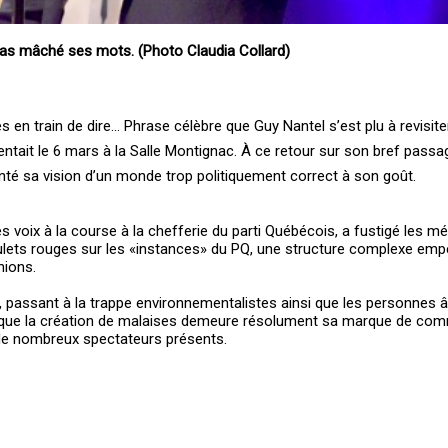
pas mâché ses mots. (Photo Claudia Collard)
s en train de dire… Phrase célèbre que Guy Nantel s’est plu à revisiter
tait le 6 mars à la Salle Montignac. À ce retour sur son bref passa
enté sa vision d’un monde trop politiquement correct à son goût.
s voix à la course à la chefferie du parti Québécois, a fustigé les mé
oulets rouges sur les «instances» du PQ, une structure complexe emp
nions.
ainé, passant à la trappe environnementalistes ainsi que les personnes 
t que la création de malaises demeure résolument sa marque de com
 de nombreux spectateurs présents.