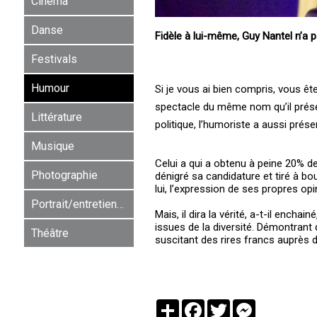
Cinéma
Danse
Fidèle à lui-même, Guy Nantel n’a 
Festivals
Humour
Si je vous ai bien compris, vous ête
spectacle du même nom qu’il présen
Littérature
politique, l’humoriste a aussi prés
Musique
Celui a qui a obtenu à peine 20% de
Photographie
dénigré sa candidature et tiré à b
lui, l’expression de ses propres opi
Portrait/entretien/rencontre
Mais, il dira la vérité, a-t-il ench
issues de la diversité. Démontran
Théâtre
suscitant des rires francs auprès
Partager
Facebook
Twitter
Messenger