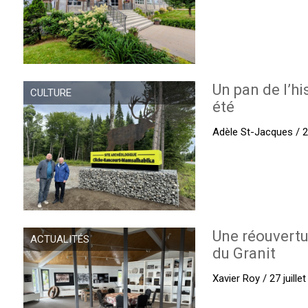
Un pan de l’hi
CULTURE
été
Adèle St-Jacques / 27
Une réouvertu
ACTUALITÉS
du Granit
Xavier Roy / 27 juille