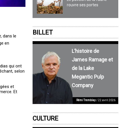
rouvre ses portes
BILLET
, dans le
ge en
L’histoire de
James Ramage et
dias qui ont
de la Lake
êchant, selon
Megantic Pulp
Company
âgées et
merce. Et
Rémi Tremblay
/ 22 avril 2026
CULTURE