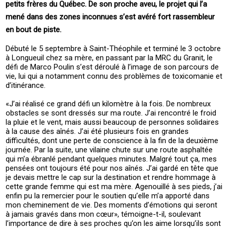
petits frères du Québec. De son proche aveu, le projet qui l’a
mené dans des zones inconnues s’est avéré fort rassembleur
en bout de piste.
Débuté le 5 septembre à Saint-Théophile et terminé le 3 octobre
à Longueuil chez sa mère, en passant par la MRC du Granit, le
défi de Marco Poulin s’est déroulé à l’image de son parcours de
vie, lui qui a notamment connu des problèmes de toxicomanie et
d’itinérance.
«J’ai réalisé ce grand défi un kilomètre à la fois. De nombreux
obstacles se sont dressés sur ma route. J’ai rencontré le froid
la pluie et le vent, mais aussi beaucoup de personnes solidaires
à la cause des aînés. J’ai été plusieurs fois en grandes
difficultés, dont une perte de conscience à la fin de la deuxième
journée. Par la suite, une vilaine chute sur une route asphaltée
qui m’a ébranlé pendant quelques minutes. Malgré tout ça, mes
pensées ont toujours été pour nos aînés. J’ai gardé en tête que
je devais mettre le cap sur la destination et rendre hommage à
cette grande femme qui est ma mère. Agenouillé à ses pieds, j’ai
enfin pu la remercier pour le soutien qu’elle m’a apporté dans
mon cheminement de vie. Des moments d’émotions qui seront
à jamais gravés dans mon cœur», témoigne-t-il, soulevant
l’importance de dire à ses proches qu’on les aime lorsqu’ils sont