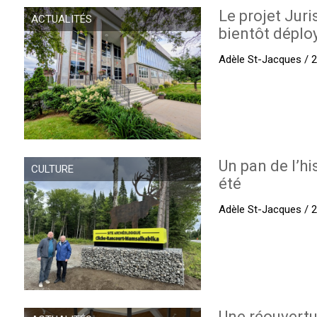
Le projet Juri
ACTUALITÉS
bientôt déplo
Adèle St-Jacques / 27
Un pan de l’hi
CULTURE
été
Adèle St-Jacques / 27
Une réouvertu