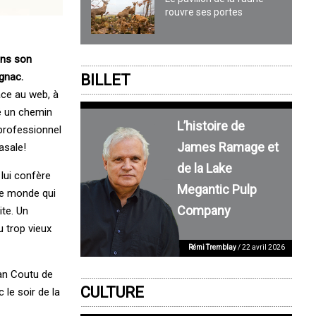
rouvre ses portes
ans son
gnac.
BILLET
âce au web, à
yé un chemin
L’histoire de
 professionnel
James Ramage et
asale!
de la Lake
 lui confère
Megantic Pulp
le monde qui
Company
ite. Un
u trop vieux
Rémi Tremblay
/ 22 avril 2026
ean Coutu de
CULTURE
le soir de la