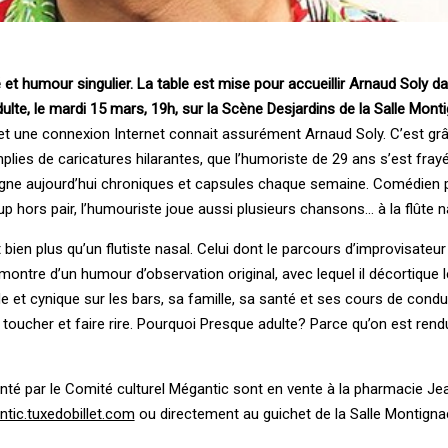
té et humour singulier. La table est mise pour accueillir Arnaud Soly d
te, le mardi 15 mars, 19h, sur la Scène Desjardins de la Salle Monti
t une connexion Internet connait assurément Arnaud Soly. C’est gr
plies de caricatures hilarantes, que l’humoriste de 29 ans s’est fra
il signe aujourd’hui chroniques et capsules chaque semaine. Comédien
up hors pair, l’humouriste joue aussi plusieurs chansons… à la flûte n
ien plus qu’un flutiste nasal. Celui dont le parcours d’improvisateur
montre d’un humour d’observation original, avec lequel il décortique 
de et cynique sur les bars, sa famille, sa santé et ses cours de condu
toucher et faire rire. Pourquoi Presque adulte? Parce qu’on est rend
enté par le Comité culturel Mégantic sont en vente à la pharmacie J
tic.tuxedobillet.com
ou directement au guichet de la Salle Montignac 