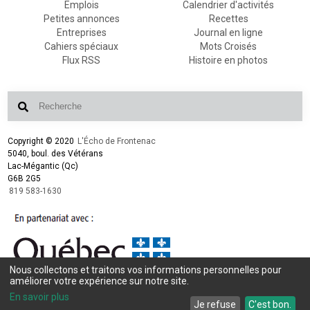
Emplois
Calendrier d'activités
Petites annonces
Recettes
Entreprises
Journal en ligne
Cahiers spéciaux
Mots Croisés
Flux RSS
Histoire en photos
Copyright © 2020
L'Écho de Frontenac
5040, boul. des Vétérans
Lac-Mégantic (Qc)
G6B 2G5
819 583-1630
Nous collectons et traitons vos informations personnelles pour
améliorer votre expérience sur notre site.
Conception et design :
L'Écho de Frontenac
Intégration et programmation :
LogiACTION
En savoir plus
Je refuse
C'est bon.