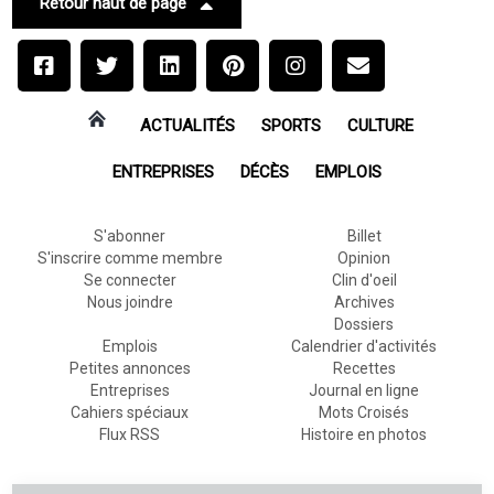
Retour haut de page
ACTUALITÉS
SPORTS
CULTURE
ENTREPRISES
DÉCÈS
EMPLOIS
S'abonner
Billet
S'inscrire comme membre
Opinion
Se connecter
Clin d'oeil
Nous joindre
Archives
Dossiers
Emplois
Calendrier d'activités
Petites annonces
Recettes
Entreprises
Journal en ligne
Cahiers spéciaux
Mots Croisés
Flux RSS
Histoire en photos