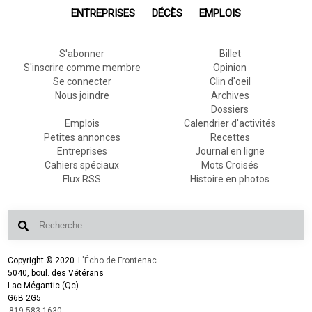
ENTREPRISES
DÉCÈS
EMPLOIS
S'abonner
Billet
S'inscrire comme membre
Opinion
Se connecter
Clin d'oeil
Nous joindre
Archives
Dossiers
Emplois
Calendrier d'activités
Petites annonces
Recettes
Entreprises
Journal en ligne
Cahiers spéciaux
Mots Croisés
Flux RSS
Histoire en photos
Copyright © 2020
L'Écho de Frontenac
5040, boul. des Vétérans
Lac-Mégantic (Qc)
G6B 2G5
819 583-1630