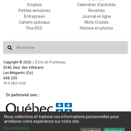
Emplois
Calendrier d'activités
Petites annonces
Recettes
Entreprises
Journal en ligne
Cahiers spéciaux
Mots Croisés
Flux RSS
Histoire en photos
Copyright © 2020
L'Écho de Frontenac
5040, boul. des Vétérans
Lac-Mégantic (Qc)
G6B 2G5
819 583-1630
Nous collectons et traitons vos informations personnelles pour
améliorer votre expérience sur notre site.
Conception et design :
L'Écho de Frontenac
Intégration et programmation :
LogiACTION
En savoir plus