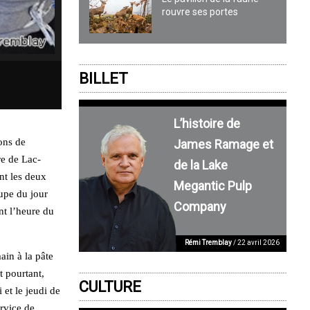
rouvre ses portes
BILLET
L’histoire de
ons de
James Ramage et
re de Lac-
de la Lake
nt les deux
Megantic Pulp
oupe du jour
Company
nt l’heure du
Rémi Tremblay
/ 22 avril 2026
ain à la pâte
t pourtant,
CULTURE
et le jeudi de
rvice de