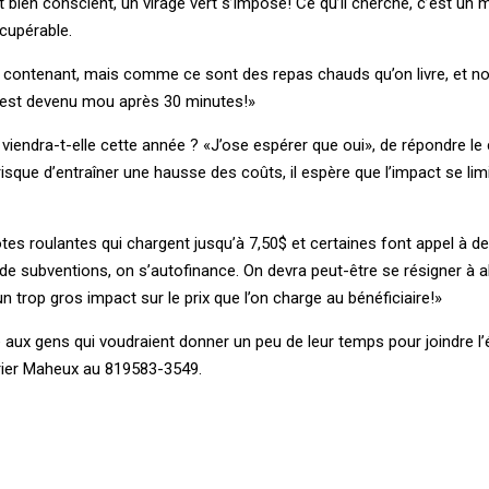
 bien conscient, un virage vert s’impose! Ce qu’il cherche, c’est un 
cupérable.
contenant, mais comme ce sont des repas chauds qu’on livre, et n
t est devenu mou après 30 minutes!»
viendra-t-elle cette année ? «J’ose espérer que oui», de répondre le
isque d’entraîner une hausse des coûts, il espère que l’impact se lim
otes roulantes qui chargent jusqu’à 7,50$ et certaines font appel à des
 subventions, on s’autofinance. On devra peut-être se résigner à al
un trop gros impact sur le prix que l’on charge au bénéficiaire!»
 aux gens qui voudraient donner un peu de leur temps pour joindre l
rier Maheux au 819583-3549.