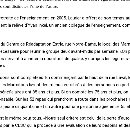
 sont distinctes l’une de l’autre.
retraite de l’enseignement, en 2005, Laurier a offert de son temps a
nement la relève d’Yvan Inkel, un ancien collègue de l’enseignement, c
r du Centre de Réadaptation Estrie, rue Notre-Dame, le local des Mar
nécessaire pour réunir le groupe deux avant-midis par semaine. «On p
us servent à acheter la nourriture, de qualité, y compris les légumes
r.»
raisons sont complétées. En commençant par le haut de la rue Laval, l
. Les Marmitons livrent des menus équilibrés à des personnes en pert
énéficiaires ont 85 ans et plus. Si on compte les 75 ans et plus, on 
ponsable. Sur les 52 repas qui prendront la route dans les prochaines
 la jeune cinquantaine et un autre pour une personne âgée entre 55 et
st le même pour tous. «Notre seul critère est celui de la perte d’auto
s par le CLSC qui a procédé à une évaluation de leurs besoins et de