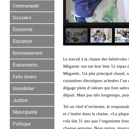
Communauté
Dossiers
Économie
Éducation
Environnement
Le travail à la chaine des bénévoles
Événements
Mégantic ont sur leur liste 52 repas d
Mégantic. Un plat principal chaud, so
Faits divers
cuisinières électriques achetées l’a
dégage plein d’odeurs qui font salive
Immobilier
départ. Mais pas très longtemps, puis
Justice
Tel un chef d’orchestre, le responsab
Municipalité
et s’insère dans la chaine. «La plupa
cela fait 31 ans que l’organisme fon
Politique
chaque semaine. Beau temps, mauvais