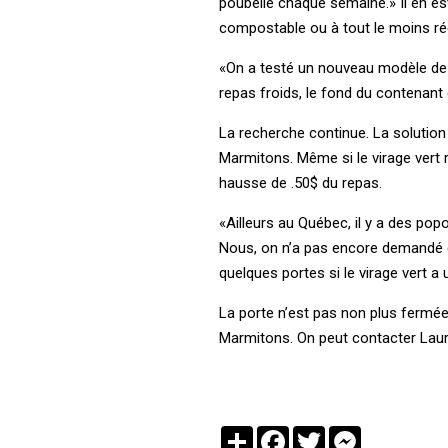
poubelle chaque semaine.» Il en est
compostable ou à tout le moins ré
«On a testé un nouveau modèle de 
repas froids, le fond du contenan
La recherche continue. La solution 
Marmitons. Même si le virage vert r
hausse de .50$ du repas.
«Ailleurs au Québec, il y a des pop
Nous, on n’a pas encore demandé de
quelques portes si le virage vert a 
La porte n’est pas non plus fermée
Marmitons. On peut contacter Lau
Partager
Facebook
Twitter
Messenger