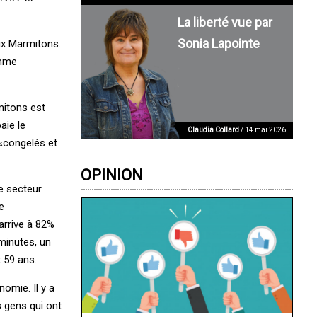
La liberté vue par
Sonia Lapointe
ux Marmitons.
omme
mitons est
aie le
Claudia Collard
/ 14 mai 2026
 «congelés et
OPINION
e secteur
e
arrive à 82%
 minutes, un
 59 ans.
nomie. Il y a
s gens qui ont