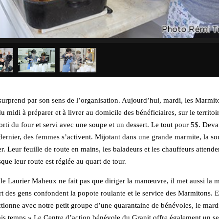
 surprend par son sens de l’organisation. Aujourd’hui, mardi, les Marmit
u midi à préparer et à livrer au domicile des bénéficiaires, sur le territoi
rti du four et servi avec une soupe et un dessert. Le tout pour 5$. Deva
n dernier, des femmes s’activent. Mijotant dans une grande marmite, la s
r. Leur feuille de route en mains, les baladeurs et les chauffeurs attende
que leur route est réglée au quart de tour.
le Laurier Maheux ne fait pas que diriger la manœuvre, il met aussi la m
rt des gens confondent la popote roulante et le service des Marmitons. E
ctionne avec notre petit groupe d’une quarantaine de bénévoles, le mardi 
 temps.» Le Centre d’action bénévole du Granit offre également un se