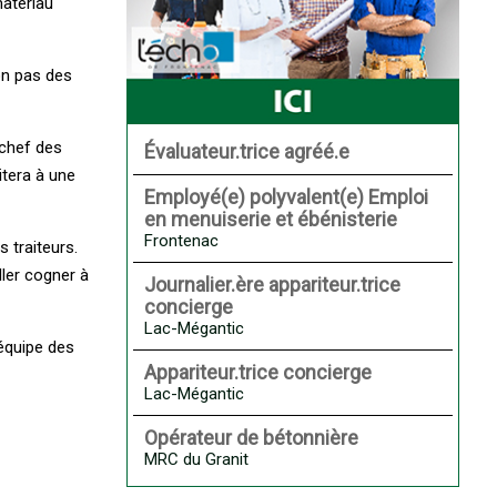
matériau
on pas des
 chef des
Évaluateur.trice agréé.e
itera à une
Employé(e) polyvalent(e) Emploi
en menuiserie et ébénisterie
Frontenac
 traiteurs.
ler cogner à
Journalier.ère appariteur.trice
concierge
Lac-Mégantic
’équipe des
Appariteur.trice concierge
Lac-Mégantic
Opérateur de bétonnière
MRC du Granit