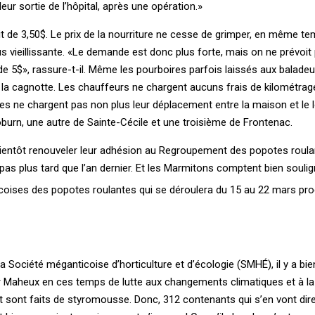
eur sortie de l’hôpital, après une opération.»
tait de 3,50$. Le prix de la nourriture ne cesse de grimper, en même t
us vieillissante. «Le demande est donc plus forte, mais on ne prévoit
 de 5$», rassure-t-il. Même les pourboires parfois laissés aux baladeu
a cagnotte. Les chauffeurs ne chargent aucuns frais de kilométrage.
les ne chargent pas non plus leur déplacement entre la maison et le
Woburn, une autre de Sainte-Cécile et une troisième de Frontenac.
ientôt renouveler leur adhésion au Regroupement des popotes roula
 pas plus tard que l’an dernier. Et les Marmitons comptent bien souli
coises des popotes roulantes qui se déroulera du 15 au 22 mars pro
Société méganticoise d’horticulture et d’écologie (SMHÉ), il y a bien
r Maheux en ces temps de lutte aux changements climatiques et à la
t sont faits de styromousse. Donc, 312 contenants qui s’en vont dir