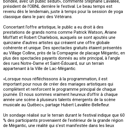
bondée, avec un public séduit», commente Stéphane Lavallée,
président de l’OBNL derrière le festival. Le beau temps est
revenu dès le lendemain, juste à temps pour la session de yoga
classique dans le parc des Vétérans.
Concertant l’offre artistique, le public a eu droit à des
prestations de grands noms comme Patrick Watson, Ariane
Moffatt et Robert Charlebois, auxquels se sont ajoutés une
quinzaine d’autres artistes qui créaient une offre globale
cohérente et unique. Des spectacles gratuits étaient présentés
au Village Colline, près de la Compagnie de placage Mégantic, en
plus des spectacles payants donnés au site principal, à l’angle
des rues Notre-Dame et Saint-Édouard, sur un terrain
appartenant à la Ville de Lac-Mégantic.
«Lorsque nous réfléchissons à la programmation, il est
important pour nous de créer des mariages artistiques qui
complètent et renforcent le programme principal de chaque
journée. Et nous sommes vraiment heureux d’offrir à chaque
année une scène à plusieurs talents émergents de la scène
musicale au Québec», partage Hubert Lavallée-Bellefleur.
Un sondage réalisé sur le terrain durant le festival indique que 60
% des participants provenaient de l’extérieur de la grande région
de Mégantic, une réalité qui s’est manifestée dans les lieux