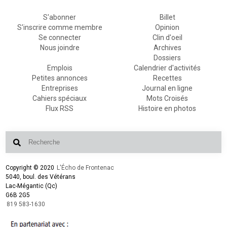
S'abonner
Billet
S'inscrire comme membre
Opinion
Se connecter
Clin d'oeil
Nous joindre
Archives
Dossiers
Emplois
Calendrier d'activités
Petites annonces
Recettes
Entreprises
Journal en ligne
Cahiers spéciaux
Mots Croisés
Flux RSS
Histoire en photos
Copyright © 2020
L'Écho de Frontenac
5040, boul. des Vétérans
Lac-Mégantic (Qc)
G6B 2G5
819 583-1630