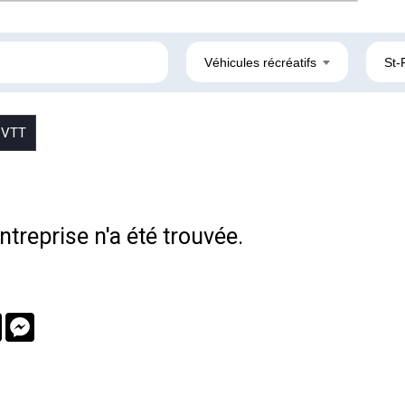
Véhicules récréatifs
St-
VTT
treprise n'a été trouvée.
book
Twitter
Messenger