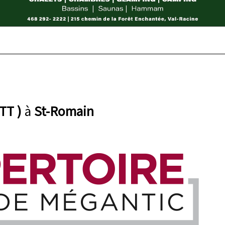
TT )
à
St-Romain