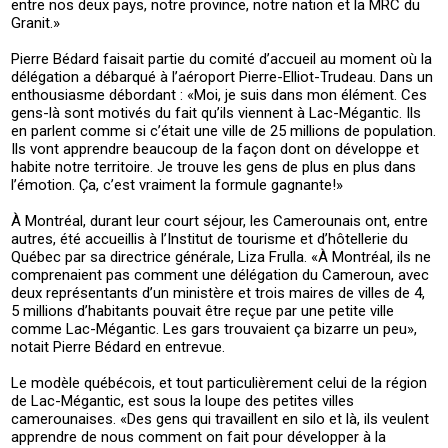
entre nos deux pays, notre province, notre nation et la MRC du
Granit.»
Pierre Bédard faisait partie du comité d’accueil au moment où la
délégation a débarqué à l’aéroport Pierre-Elliot-Trudeau. Dans un
enthousiasme débordant : «Moi, je suis dans mon élément. Ces
gens-là sont motivés du fait qu’ils viennent à Lac-Mégantic. Ils
en parlent comme si c’était une ville de 25 millions de population.
Ils vont apprendre beaucoup de la façon dont on développe et
habite notre territoire. Je trouve les gens de plus en plus dans
l’émotion. Ça, c’est vraiment la formule gagnante!»
À Montréal, durant leur court séjour, les Camerounais ont, entre
autres, été accueillis à l’Institut de tourisme et d’hôtellerie du
Québec par sa directrice générale, Liza Frulla. «À Montréal, ils ne
comprenaient pas comment une délégation du Cameroun, avec
deux représentants d’un ministère et trois maires de villes de 4,
5 millions d’habitants pouvait être reçue par une petite ville
comme Lac-Mégantic. Les gars trouvaient ça bizarre un peu»,
notait Pierre Bédard en entrevue.
Le modèle québécois, et tout particulièrement celui de la région
de Lac-Mégantic, est sous la loupe des petites villes
camerounaises. «Des gens qui travaillent en silo et là, ils veulent
apprendre de nous comment on fait pour développer à la