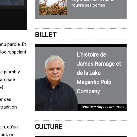
rouvre ses portes
BILLET
nu parole. Et
loc rappelant
L’histoire de
James Ramage et
 de plomb y
de la Lake
paroisse
Megantic Pulp
vé.
Company
er des
tradition
Rémi Tremblay
/ 22 avril 2026
CULTURE
in, qu’un
ébut, on