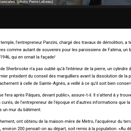
 pascales. (photo Pierre Lebeau)
emple, l’entrepreneur Panzini, chargé des travaux de démolition, a te
rées comme autant de souvenirs pour les paroissiens de Fatima, un b
 1946, qui en ornait la façade!
e Sherbrooke n’a pas oublié qu’à l’intérieur de la pierre, un cylindre
ernier président du conseil des marguilliers avant la dissolution de la 
hement à celle de Sainte-Agnès, a veillé à ce qu’il soit bien conser
se fera après Pâques, devant public», assure-t-il. Il s’attend à y trouv
urés, de l’entrepreneur de l’époque et d’autres informations que la 
ns un mur du bâtiment.
chement, ont obtenu de la maison-mère de Metro, l’acquéreur du terra
, environ 200 pensait-on au départ, soit remis à la population. «Au d