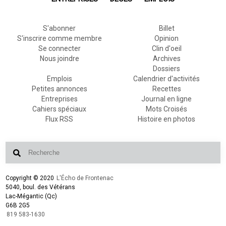
S'abonner
Billet
S'inscrire comme membre
Opinion
Se connecter
Clin d'oeil
Nous joindre
Archives
Dossiers
Emplois
Calendrier d'activités
Petites annonces
Recettes
Entreprises
Journal en ligne
Cahiers spéciaux
Mots Croisés
Flux RSS
Histoire en photos
Copyright © 2020
L'Écho de Frontenac
5040, boul. des Vétérans
Lac-Mégantic (Qc)
G6B 2G5
819 583-1630