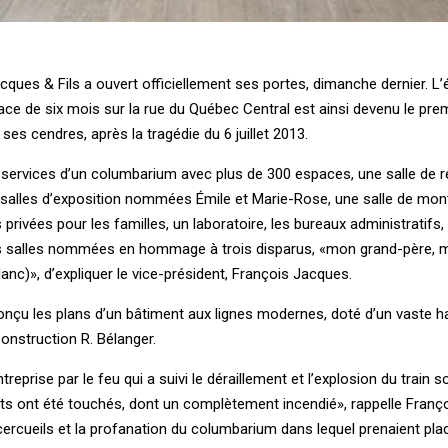
ues & Fils a ouvert officiellement ses portes, dimanche dernier. L’é
ace de six mois sur la rue du Québec Central est ainsi devenu le pre
ses cendres, après la tragédie du 6 juillet 2013.
services d’un columbarium avec plus de 300 espaces, une salle de r
salles d’exposition nommées Émile et Marie-Rose, une salle de mont
privées pour les familles, un laboratoire, les bureaux administratifs,
is salles nommées en hommage à trois disparus, «mon grand-père, 
c)», d’expliquer le vice-président, François Jacques.
nçu les plans d’un bâtiment aux lignes modernes, doté d’un vaste hal
onstruction R. Bélanger.
rise par le feu qui a suivi le déraillement et l’explosion du train s
ts ont été touchés, dont un complètement incendié», rappelle Franç
 cercueils et la profanation du columbarium dans lequel prenaient pla