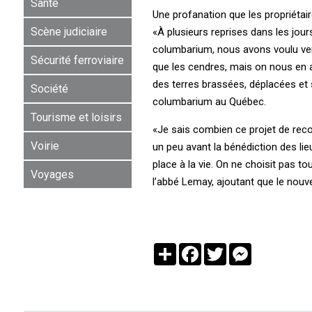
Santé
Une profanation que les propriétai
Scène judiciaire
«À plusieurs reprises dans les jours
columbarium, nous avons voulu venir
Sécurité ferroviaire
que les cendres, mais on nous en a 
des terres brassées, déplacées et s
Société
columbarium au Québec.
Tourisme et loisirs
«Je sais combien ce projet de reco
Voirie
un peu avant la bénédiction des lie
place à la vie. On ne choisit pas to
Voyages
l’abbé Lemay, ajoutant que le nouvel 
Partager
Facebook
Twitter
Messenger