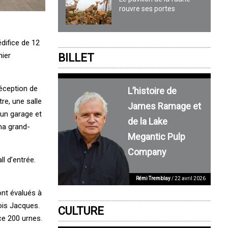
rouvre ses portes
difice de 12
mier
BILLET
éception de
L’histoire de
re, une salle
James Ramage et
 un garage et
de la Lake
ma grand-
Megantic Pulp
Company
l d’entrée.
Rémi Tremblay
/ 22 avril 2026
ont évalués à
ois Jacques.
CULTURE
ce 200 urnes.