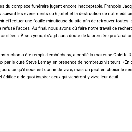
res du complexe funéraire jugent encore inacceptable. François Jacq
 suivant les événements du 6 juillet et la destruction de notre édifice
 effectuer une fouille minutieuse du site afin de retrouver toutes l
refusé l’accès. Au final, nous avons dû faire notre travail de reche
ouillées.» À ses yeux, il s’agit sans doute de la première profanatio
nstruction a été rempli d’embûches», a confié la mairesse Colette 
ux par le curé Steve Lemay, en présence de nombreux visiteurs. «En ce 
ujours ce qu’il nous est donné de vivre, mais on peut en choisir le se
édifice a de quoi inspirer ceux qui viendront y vivre leur deuil.