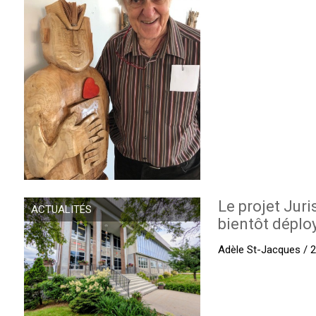
Le projet Juri
ACTUALITÉS
bientôt déplo
Adèle St-Jacques / 27