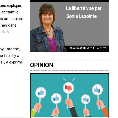
ues explique:
La liberté vue par
 abritant le
Sonia Lapointe
es urnes ainsi
rches dans
n d’un
Roy Laroche,
Claudia Collard
/ 14 mai 2026
lieu, il y a
ns», a exprimé
OPINION