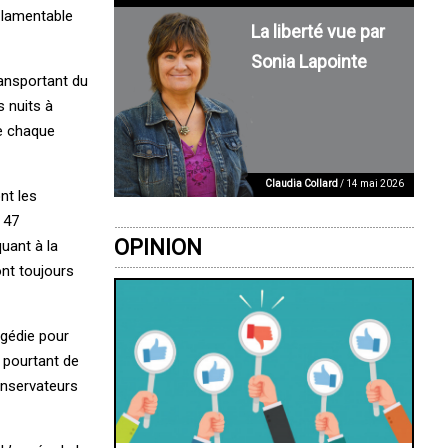
s lamentable
La liberté vue par
Sonia Lapointe
ransportant du
s nuits à
de chaque
Claudia Collard
/ 14 mai 2026
nt les
 47
OPINION
uant à la
nt toujours
agédie pour
 pourtant de
onservateurs