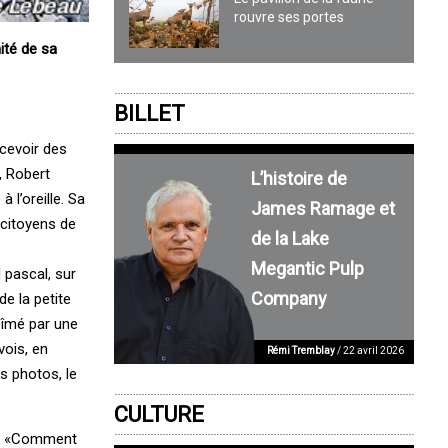
rouvre ses portes
ité de sa
BILLET
cevoir des
, Robert
L’histoire de
 l’oreille. Sa
James Ramage et
 citoyens de
de la Lake
Megantic Pulp
 pascal, sur
Company
de la petite
abîmé par une
vois, en
Rémi Tremblay
/ 22 avril 2026
es photos, le
CULTURE
is. «Comment