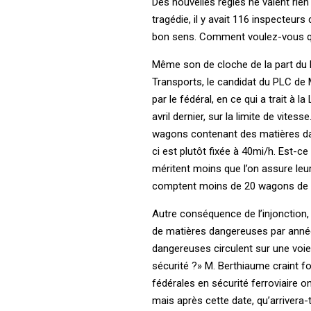
Des nouvelles règles ne valent rien 
tragédie, il y avait 116 inspecteurs
bon sens. Comment voulez-vous q
Même son de cloche de la part du Pa
Transports, le candidat du PLC de
par le fédéral, en ce qui a trait à l
avril dernier, sur la limite de vites
wagons contenant des matières dan
ci est plutôt fixée à 40mi/h. Est-
méritent moins que l’on assure leur
comptent moins de 20 wagons de m
Autre conséquence de l’injonction, 
de matières dangereuses par année. 
dangereuses circulent sur une voie 
sécurité ?» M. Berthiaume craint f
fédérales en sécurité ferroviaire o
mais après cette date, qu’arrivera-t-