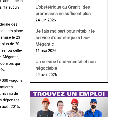
«L’année de la
L’obstétrique au ­Granit : des
Ça n’a aucun
promesses ne suffisent plus
24 juin 2026
édérale des
ises en place
Je fais ma part pour rétablir le
e émise le 23
service d’obstétrique à Lac-
t plus de 20
Mégantic
es, où celle-
11 mai 2026
ac-Mégantic,
Un service fondamental et non
 convois qui
négociable
e?»
29 avril 2026
 10 000 wagons
matières
t niveau de
les dépenses
5 août 2015,