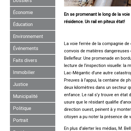
Dossiers
Économie
En se promenant le long de la voie f
résidence. Un rail en piteux état!
Éducation
Environnement
La voie ferrée de la compagnie de 
Événements
convois de matières dangereuses et
Bellefleur. Une promenade en bordure
Faits divers
lecture de l’inspection visuelle: la
Immobilier
Lac-Mégantic d’une autre catastrop
Preuves à l’appui, la centaine de p
Justice
deux kilomètres dans un secteur qui
enfance. Le rail s’y trouve en état
Municipalité
usure que le résidant qualifie d’ano
Politique
direction ouest, peinent à y monter 
citoyen a pu noter la présence de 
Portrait
En plus d’alerter les médias, M. Be