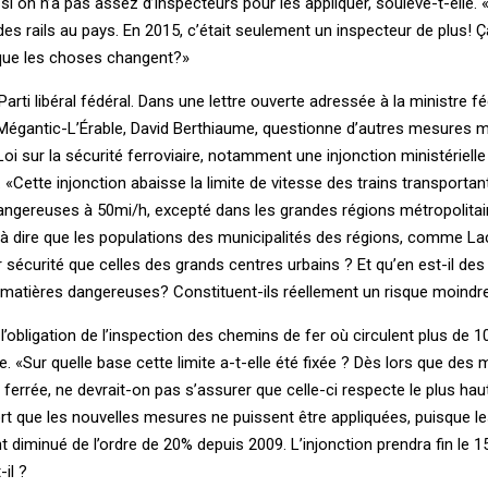
si on n’a pas assez d’inspecteurs pour les appliquer, soulève-t-elle. 
 des rails au pays. En 2015, c’était seulement un inspecteur de plus! 
ue les choses changent?»
rti libéral fédéral. Dans une lettre ouverte adressée à la ministre f
 Mégantic-L’Érable, David Berthiaume, questionne d’autres mesures m
a Loi sur la sécurité ferroviaire, notamment une injonction ministériell
se. «Cette injonction abaisse la limite de vitesse des trains transportan
gereuses à 50mi/h, excepté dans les grandes régions métropolitain
ce à dire que les populations des municipalités des régions, comme L
 sécurité que celles des grands centres urbains ? Et qu’en est-il des
atières dangereuses? Constituent-ils réellement un risque moindr
l’obligation de l’inspection des chemins de fer où circulent plus de
«Sur quelle base cette limite a-t-elle été fixée ? Dès lors que des 
ferrée, ne devrait-on pas s’assurer que celle-ci respecte le plus hau
ort que les nouvelles mesures ne puissent être appliquées, puisque 
nt diminué de l’ordre de 20% depuis 2009. L’injonction prendra fin le 1
il ?