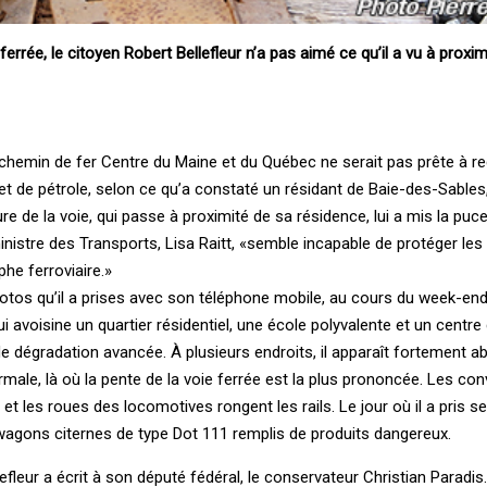
errée, le citoyen Robert Bellefleur n’a pas aimé ce qu’il a vu à proxim
chemin de fer Centre du Maine et du Québec ne serait pas prête à re
 de pétrole, selon ce qu’a constaté un résidant de Baie-des-Sables
 de la voie, qui passe à proximité de sa résidence, lui a mis la puce à
 ministre des Transports, Lisa Raitt, «semble incapable de protéger les
he ferroviaire.»
hotos qu’il a prises avec son téléphone mobile, au cours du week-end
 avoisine un quartier résidentiel, une école polyvalente et un centre 
 de dégradation avancée. À plusieurs endroits, il apparaît fortement 
rmale, là où la pente de la voie ferrée est la plus prononcée. Les con
et les roues des locomotives rongent les rails. Le jour où il a pris s
wagons citernes de type Dot 111 remplis de produits dangereux.
llefleur a écrit à son député fédéral, le conservateur Christian Parad