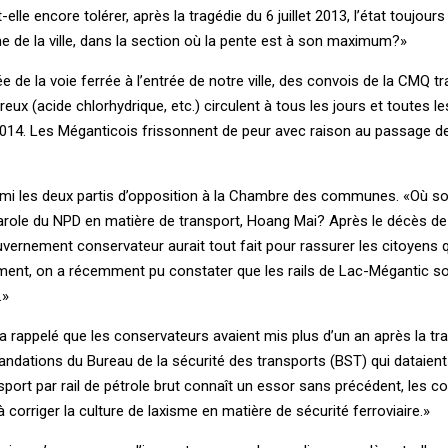
lle encore tolérer, après la tragédie du 6 juillet 2013, l’état toujour
me de la ville, dans la section où la pente est à son maximum?»
 de la voie ferrée à l’entrée de notre ville, des convois de la CMQ t
ux (acide chlorhydrique, etc.) circulent à tous les jours et toutes le
 2014. Les Méganticois frissonnent de peur avec raison au passage 
rmi les deux partis d’opposition à la Chambre des communes. «Où so
parole du NPD en matière de transport, Hoang Mai? Après le décès de
uvernement conservateur aurait tout fait pour rassurer les citoyens q
ement, on a récemment pu constater que les rails de Lac-Mégantic so
.»
a rappelé que les conservateurs avaient mis plus d’un an après la tr
ndations du Bureau de la sécurité des transports (BST) qui dataient
sport par rail de pétrole brut connaît un essor sans précédent, les c
orriger la culture de laxisme en matière de sécurité ferroviaire.»