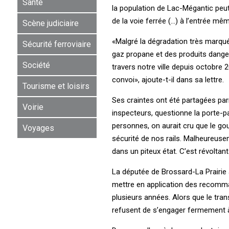
Santé
la population de Lac-Mégantic peut-e
de la voie ferrée (…) à l’entrée mê
Scène judiciaire
«Malgré la dégradation très marquée
Sécurité ferroviaire
gaz propane et des produits dangere
Société
travers notre ville depuis octobre
convoi», ajoute-t-il dans sa lettre.
Tourisme et loisirs
Ses craintes ont été partagées pa
Voirie
inspecteurs, questionne la porte-
personnes, on aurait cru que le go
Voyages
sécurité de nos rails. Malheureus
dans un piteux état. C’est révoltant
La députée de Brossard-La Prairie 
mettre en application des recomma
plusieurs années. Alors que le tran
refusent de s’engager fermement à c