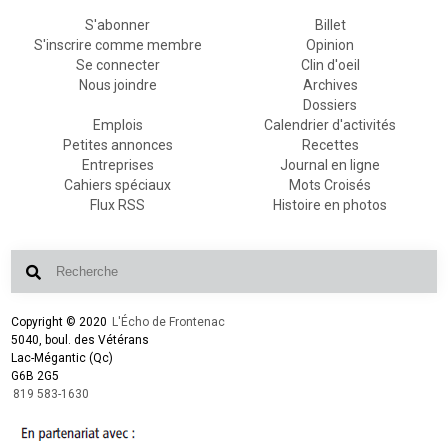
S'abonner
Billet
S'inscrire comme membre
Opinion
Se connecter
Clin d'oeil
Nous joindre
Archives
Dossiers
Emplois
Calendrier d'activités
Petites annonces
Recettes
Entreprises
Journal en ligne
Cahiers spéciaux
Mots Croisés
Flux RSS
Histoire en photos
Copyright © 2020
L'Écho de Frontenac
5040, boul. des Vétérans
Lac-Mégantic (Qc)
G6B 2G5
819 583-1630