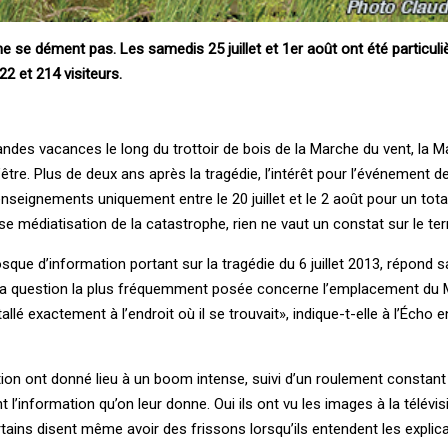
e se dément pas. Les samedis 25 juillet et 1er août ont été particul
2 et 214 visiteurs.
andes vacances le long du trottoir de bois de la Marche du vent, la 
être. Plus de deux ans après la tragédie, l’intérêt pour l’événement 
nseignements uniquement entre le 20 juillet et le 2 août pour un tota
se médiatisation de la catastrophe, rien ne vaut un constat sur le terr
sque d’information portant sur la tragédie du 6 juillet 2013, répond 
 «La question la plus fréquemment posée concerne l’emplacement du 
llé exactement à l’endroit où il se trouvait», indique-t-elle à l’Écho 
ion ont donné lieu à un boom intense, suivi d’un roulement constant
t l’information qu’on leur donne. Oui ils ont vu les images à la télévi
ertains disent même avoir des frissons lorsqu’ils entendent les explica