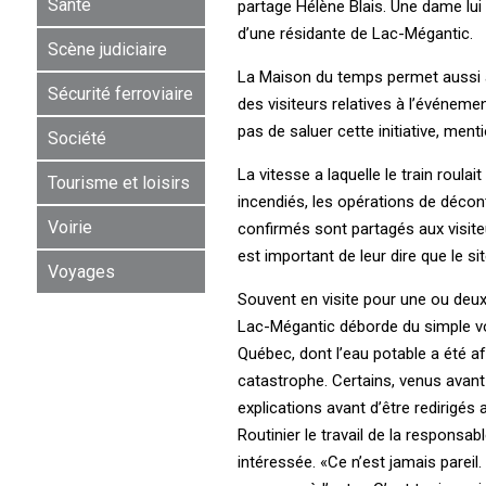
Santé
partage Hélène Blais. Une dame lui
d’une résidante de Lac-Mégantic.
Scène judiciaire
La Maison du temps permet aussi au
Sécurité ferroviaire
des visiteurs relatives à l’événem
pas de saluer cette initiative, ment
Société
La vitesse a laquelle le train roula
Tourisme et loisirs
incendiés, les opérations de décont
Voirie
confirmés sont partagés aux visiteurs
est important de leur dire que le si
Voyages
Souvent en visite pour une ou deux 
Lac-Mégantic déborde du simple voy
Québec, dont l’eau potable a été aff
catastrophe. Certains, venus avant
explications avant d’être redirigés 
Routinier le travail de la responsa
intéressée. «Ce n’est jamais parei