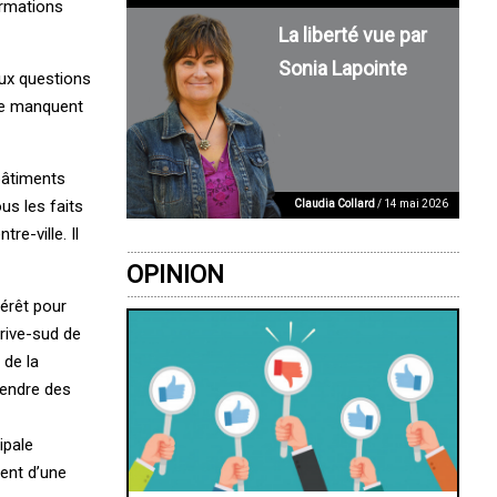
ormations
La liberté vue par
Sonia Lapointe
aux questions
 ne manquent
 bâtiments
us les faits
Claudia Collard
/ 14 mai 2026
re-ville. Il
OPINION
térêt pour
rive-sud de
 de la
tendre des
ipale
rent d’une