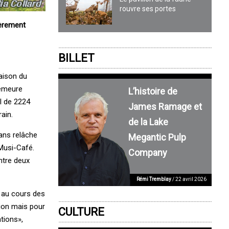
rouvre ses portes
ièrement
BILLET
Maison du
demeure
L’histoire de
l de 2224
James Ramage et
ain.
de la Lake
sans relâche
Megantic Pulp
Musi-Café.
Company
entre deux
Rémi Tremblay
/ 22 avril 2026
 au cours des
sion mais pour
CULTURE
tions»,