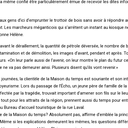
 a même confié être particulièrement émue de recevoir les dites inf
x gens d’ici d’emprunter le trottoir de bois sans avoir à répondre 
ent. Les marcheurs méganticois qui s’arrêtent un instant au kiosque
ionne Hélène.
it avant le déraillement, la quantité de pétrole déversée, le nombre de
amination et de démolition, les images d’avant, pendant et après. To
. «On leur parle aussi de l’avenir, on leur montre le plan du futur cent
te ne va pas demeurer ainsi. Plusieurs disent qu’ils vont revenir.»
journées, la clientèle de la Maison du temps est souriante et son in
eurisme. Lors du passage de l’Écho, un jeune père de famille de la 
ectée par la tragédie, trouvait important d’amener son fils sur le lieu
 tout pour les attraits de la région, prennent aussi du temps pour en
au Bureau d’accueil touristique de la rue Laval.
ble de la Maison du temps? Absolument pas, affirme d’emblée la princ
l. Même si les explications demeurent les mêmes, les questions diffè