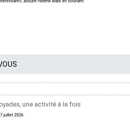
intéressant», assure Hélène Blais en souriant.
 VOUS
oyades, une activité à la fois
 juillet 2026