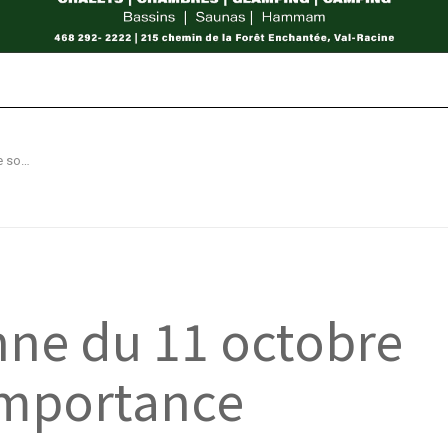
La Marche citoyenne du 11 octobre prend toute son importance
nne du 11 octobre
importance