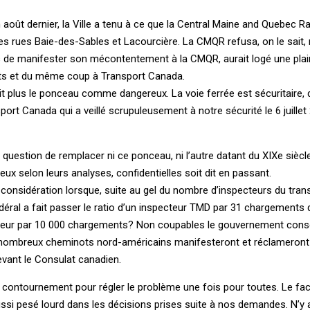
oût dernier, la Ville a tenu à ce que la Central Maine and Quebec 
s rues Baie-des-Sables et Lacourcière. La CMQR refusa, on le sait,
lus de manifester son mécontentement à la CMQR, aurait logé une pla
rts et du même coup à Transport Canada.
ait plus le ponceau comme dangereux. La voie ferrée est sécuritaire, d
t Canada qui a veillé scrupuleusement à notre sécurité le 6 juillet
estion de remplacer ni ce ponceau, ni l’autre datant du XIXe siècle
eux selon leurs analyses, confidentielles soit dit en passant.
n considération lorsque, suite au gel du nombre d’inspecteurs du tran
déral a fait passer le ratio d’un inspecteur TMD par 31 chargements
ecteur par 10 000 chargements? Non coupables le gouvernement conse
nombreux cheminots nord-américains manifesteront et réclameront 
evant le Consulat canadien.
 de contournement pour régler le problème une fois pour toutes. Le fa
ssi pesé lourd dans les décisions prises suite à nos demandes. N’y a