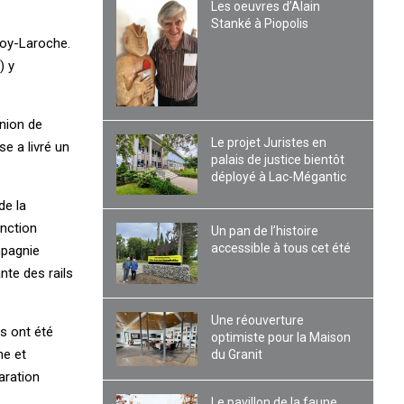
Les oeuvres d’Alain
Stanké à Piopolis
 Roy-Laroche.
) y
union de
Le projet Juristes en
e a livré un
palais de justice bientôt
déployé à Lac-Mégantic
de la
onction
Un pan de l’histoire
accessible à tous cet été
mpagnie
nte des rails
Une réouverture
s ont été
optimiste pour la Maison
me et
du Granit
aration
Le pavillon de la faune