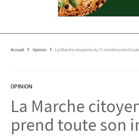
Accueil
Opinion
OPINION
La Marche citoye
prend toute son 