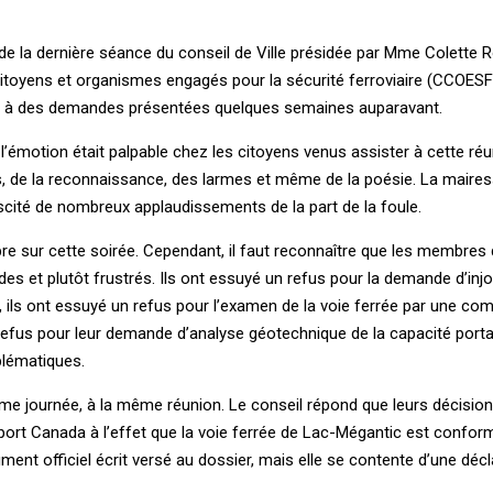
lors de la dernière séance du conseil de Ville présidée par Mme Colette
itoyens et organismes engagés pour la sécurité ferroviaire (CCOESF
es à des demandes présentées quelques semaines auparavant.
r et l’émotion était palpable chez les citoyens venus assister à cette ré
s, de la reconnaissance, des larmes et même de la poésie. La mairess
scité de nombreux applaudissements de la part de la foule.
re sur cette soirée. Cependant, il faut reconnaître que les membres 
ides et plutôt frustrés. Ils ont essuyé un refus pour la demande d’inj
 ils ont essuyé un refus pour l’examen de la voie ferrée par une co
refus pour leur demande d’analyse géotechnique de la capacité porta
blématiques.
e journée, à la même réunion. Le conseil répond que leurs décision
port Canada à l’effet que la voie ferrée de Lac-Mégantic est confor
ument officiel écrit versé au dossier, mais elle se contente d’une décl