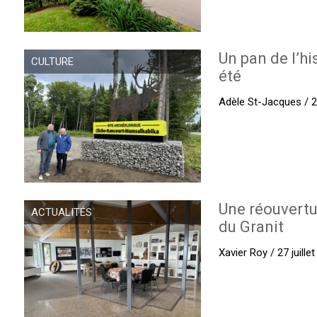
Un pan de l’hi
CULTURE
été
Adèle St-Jacques / 27
Une réouvertu
ACTUALITÉS
du Granit
Xavier Roy / 27 juille