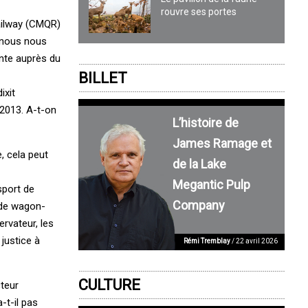
rouvre ses portes
Railway (CMQR)
 nous nous
inte auprès du
BILLET
ixit
 2013. A-t-on
L’histoire de
James Ramage et
, cela peut
de la Lake
Megantic Pulp
sport de
Company
 de wagon-
rvateur, les
justice à
Rémi Tremblay
/ 22 avril 2026
CULTURE
cteur
-t-il pas