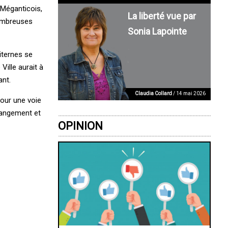
 Méganticois,
La liberté vue par
nombreuses
Sonia Lapointe
iternes se
Ville aurait à
ant.
Claudia Collard
/ 14 mai 2026
pour une voie
hangement et
OPINION