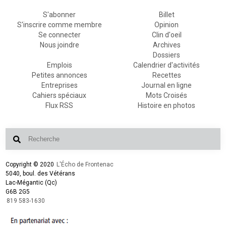
S'abonner
Billet
S'inscrire comme membre
Opinion
Se connecter
Clin d'oeil
Nous joindre
Archives
Dossiers
Emplois
Calendrier d'activités
Petites annonces
Recettes
Entreprises
Journal en ligne
Cahiers spéciaux
Mots Croisés
Flux RSS
Histoire en photos
Copyright © 2020
L'Écho de Frontenac
5040, boul. des Vétérans
Lac-Mégantic (Qc)
G6B 2G5
819 583-1630