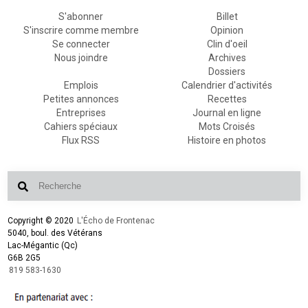
S'abonner
Billet
S'inscrire comme membre
Opinion
Se connecter
Clin d'oeil
Nous joindre
Archives
Dossiers
Emplois
Calendrier d'activités
Petites annonces
Recettes
Entreprises
Journal en ligne
Cahiers spéciaux
Mots Croisés
Flux RSS
Histoire en photos
Copyright © 2020
L'Écho de Frontenac
5040, boul. des Vétérans
Lac-Mégantic (Qc)
G6B 2G5
819 583-1630