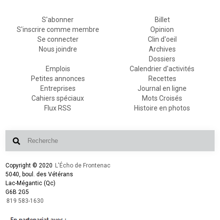
S'abonner
Billet
S'inscrire comme membre
Opinion
Se connecter
Clin d'oeil
Nous joindre
Archives
Dossiers
Emplois
Calendrier d'activités
Petites annonces
Recettes
Entreprises
Journal en ligne
Cahiers spéciaux
Mots Croisés
Flux RSS
Histoire en photos
Copyright © 2020
L'Écho de Frontenac
5040, boul. des Vétérans
Lac-Mégantic (Qc)
G6B 2G5
819 583-1630