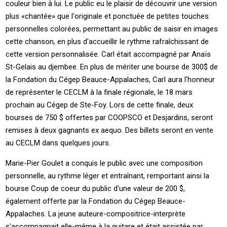
couleur bien à lui. Le public eu le plaisir de découvrir une version
plus «chantée» que l'originale et ponctuée de petites touches
personnelles colorées, permettant au public de saisir en images
cette chanson, en plus d'accueillir le rythme rafraîchissant de
cette version personnalisée. Carl était accompagné par Anaïs
St-Gelais au djembee. En plus de mériter une bourse de 300$ de
la Fondation du Cégep Beauce-Appalaches, Carl aura l'honneur
de représenter le CECLM à la finale régionale, le 18 mars
prochain au Cégep de Ste-Foy. Lors de cette finale, deux
bourses de 750 $ offertes par COOPSCO et Desjardins, seront
remises à deux gagnants ex aequo. Des billets seront en vente
au CECLM dans quelques jours.
Marie-Pier Goulet a conquis le public avec une composition
personnelle, au rythme léger et entraînant, remportant ainsi la
bourse Coup de coeur du public d'une valeur de 200 $,
également offerte par la Fondation du Cégep Beauce-
Appalaches. La jeune auteure-compositrice-interprète
s'accompagnait elle-même à la guitare et était assistée par