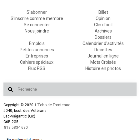
S'abonner
Billet
S'inscrire comme membre
Opinion
Se connecter
Clin d'oeil
Nous joindre
Archives
Dossiers
Emplois
Calendrier d'activités
Petites annonces
Recettes
Entreprises
Journal en ligne
Cahiers spéciaux
Mots Croisés
Flux RSS
Histoire en photos
Copyright © 2020
L'Écho de Frontenac
5040, boul. des Vétérans
Lac-Mégantic (Qc)
G6B 2G5
819 583-1630