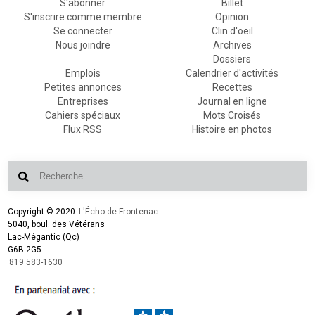
S'abonner
Billet
S'inscrire comme membre
Opinion
Se connecter
Clin d'oeil
Nous joindre
Archives
Dossiers
Emplois
Calendrier d'activités
Petites annonces
Recettes
Entreprises
Journal en ligne
Cahiers spéciaux
Mots Croisés
Flux RSS
Histoire en photos
Copyright © 2020
L'Écho de Frontenac
5040, boul. des Vétérans
Lac-Mégantic (Qc)
G6B 2G5
819 583-1630