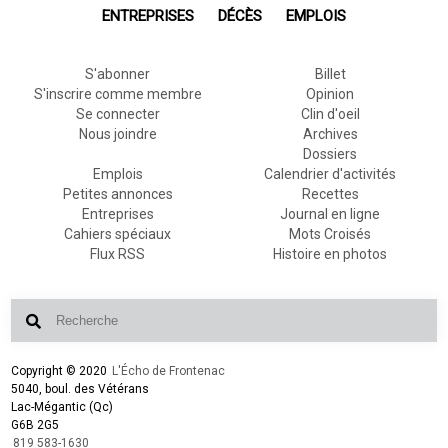
ENTREPRISES
DÉCÈS
EMPLOIS
S'abonner
Billet
S'inscrire comme membre
Opinion
Se connecter
Clin d'oeil
Nous joindre
Archives
Dossiers
Emplois
Calendrier d'activités
Petites annonces
Recettes
Entreprises
Journal en ligne
Cahiers spéciaux
Mots Croisés
Flux RSS
Histoire en photos
Copyright © 2020
L'Écho de Frontenac
5040, boul. des Vétérans
Lac-Mégantic (Qc)
G6B 2G5
819 583-1630