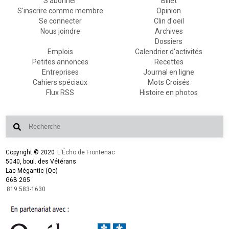
S'abonner
Billet
S'inscrire comme membre
Opinion
Se connecter
Clin d'oeil
Nous joindre
Archives
Dossiers
Emplois
Calendrier d'activités
Petites annonces
Recettes
Entreprises
Journal en ligne
Cahiers spéciaux
Mots Croisés
Flux RSS
Histoire en photos
Copyright © 2020
L'Écho de Frontenac
5040, boul. des Vétérans
Lac-Mégantic (Qc)
G6B 2G5
819 583-1630